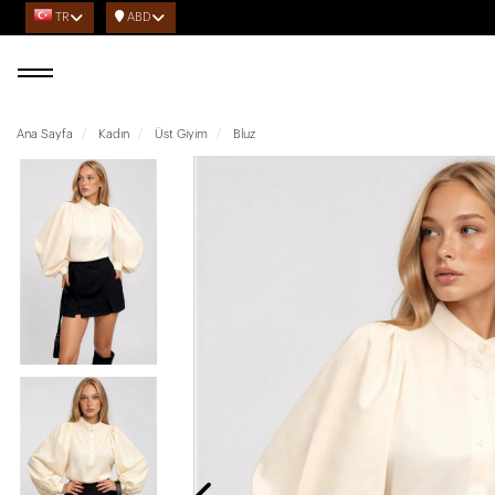
TR
ABD
Ana Sayfa
Kadın
Üst Giyim
Bluz