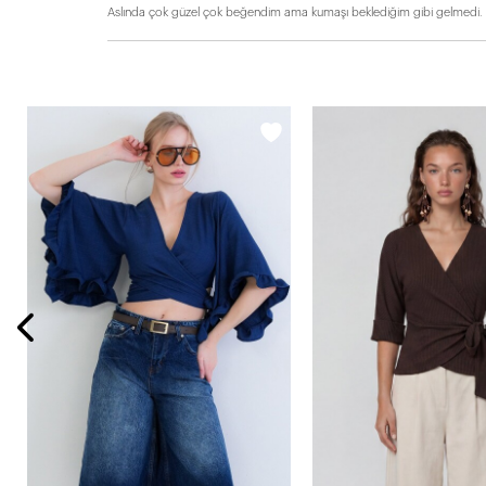
Aslında çok güzel çok beğendim ama kumaşı beklediğim gibi gelmedi.