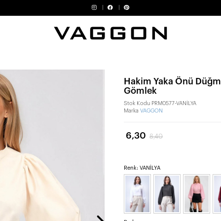
Hakim Yaka Önü Düğme
Gömlek
Stok Kodu
PRM0577-VANİLYA
Marka
VAGGON
6,30
8,40
Renk: VANİLYA