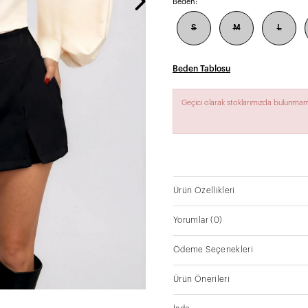
Beden:
S
M
L
Beden Tablosu
Geçici olarak stoklarımızda bulunmam
Ürün Özellikleri
Yorumlar
(0)
Ödeme Seçenekleri
Ürün Önerileri