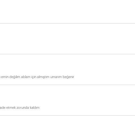
 mu emin değilim ablam için almıştım umarım beğenir
 iade etmek zorunda kaldım