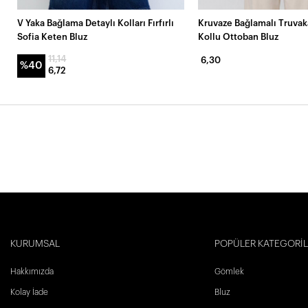
V Yaka Bağlama Detaylı Kolları Fırfırlı
Kruvaze Bağlamalı Truva
Sofia Keten Bluz
Kollu Ottoban Bluz
11,14
6,30
%40
6,72
KURUMSAL
POPÜLER KATEGORİ
Hakkımızda
Gömlek
Kolay İade
Bluz