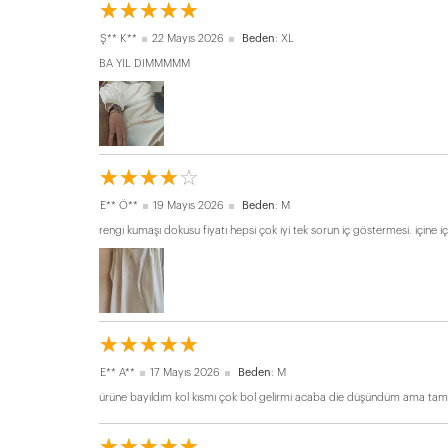
☆
★
☆
★
☆
★
☆
★
☆
★
Ş** K**
22 Mayıs 2026
Beden
: XL
BA YIL DIMMMMM
☆
★
☆
★
☆
★
☆
★
☆
★
E** Ö**
19 Mayıs 2026
Beden
: M
rengi kumaşı dokusu fiyatı hepsi çok iyi tek sorun iç göstermesi. içine i
☆
★
☆
★
☆
★
☆
★
☆
★
E** A**
17 Mayıs 2026
Beden
: M
ürüne bayıldım kol kısmı çok bol gelirmi acaba die düşündüm ama tam 
☆
★
☆
★
☆
★
☆
★
☆
★