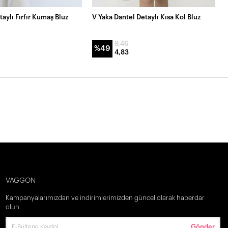
aylı Fırfır Kumaş Bluz
V Yaka Dantel Detaylı Kısa Kol Bluz
9,46
%49
4,83
VAGGON
Kampanyalarımızdan ve indirimlerimizden güncel olarak haberdar
olun.
Gönder