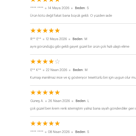
**** ****
14 Mayıs 2026
Beden
: S
Ürün kötü değil fakat bana büyük geldi. O yüzden iade
☆
★
☆
★
☆
★
☆
★
☆
★
R** E**
12 Mayıs 2026
Beden
: M
ayni göründüğü gibi geldi gayet güzel bir ürün çok hızlı ulaştı elime
☆
★
☆
★
☆
★
☆
★
☆
★
E** K**
22 Nisan 2026
Beden
: M
Kumaşı inanılmaz ince ve iç gösteriyor tesettürlü biri için uygun olur
☆
★
☆
★
☆
★
☆
★
☆
★
Güneş A.
26 Nisan 2026
Beden
: L
çok güzel ben krem renk istemiştim yalnız bana siyah gönderdiler geri
☆
★
☆
★
☆
★
☆
★
☆
★
**** ****
08 Nisan 2026
Beden
: S