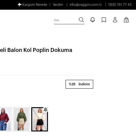
Kargom Nerede
Yardım
info@vaggon.com.tr
0532 761 77 43
Ara
0
li Balon Kol Poplin Dokuma
%25
İndirim