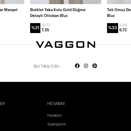
kar Manşet
Bisiklet Yaka Kolu Gold Düğme
Tek Omuz Det
Detaylı Ottoban Bluz
Bluz
10,72
9,98
%31
%33
7,35
6,72
Bizi Takip Edin
LER
HESABIM
Hesabım
Siparişlerim