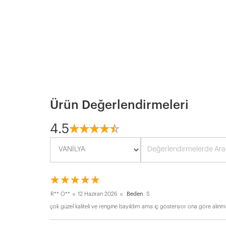
Ürün Değerlendirmeleri
4.5
☆
★
☆
★
☆
★
☆
★
☆
★
☆
★
☆
★
☆
★
☆
★
☆
★
R** Ö**
12 Haziran 2026
Beden
: S
çok güzel kaliteli ve rengine bayıldım ama iç gösteriyor ona göre alınma