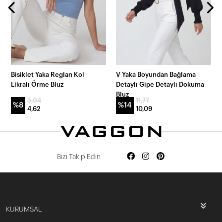
Bisiklet Yaka Reglan Kol
V Yaka Boyundan Bağlama
Likralı Örme Bluz
Detaylı Gipe Detaylı Dokuma
Bluz
5,04
11,77
%8
%14
4,62
10,09
Bizi Takip Edin
KURUMSAL