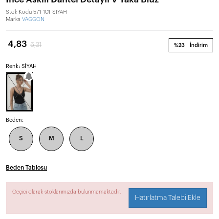
Stok Kodu
571-101-SİYAH
Marka
VAGGON
4,83
6,31
%23
İndirim
Renk: SİYAH
Beden:
S
M
L
Beden Tablosu
Geçici olarak stoklarımızda bulunmamaktadır.
Hatırlatma Talebi Ekle