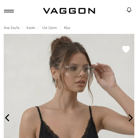
Ana Sayfa
Kadın
Üst Giyim
Bluz