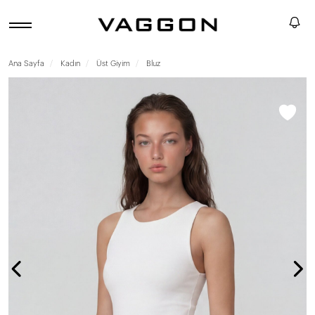
Ana Sayfa
Kadın
Üst Giyim
Bluz