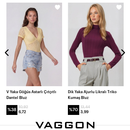
V Yaka Göğüs Astarlı Çıtçıtlı
Dik Yaka Ajurlu Likralı Triko
Dantel Bluz
Kumaş Bluz
10,92
13,44
%38
%70
6,72
3,99