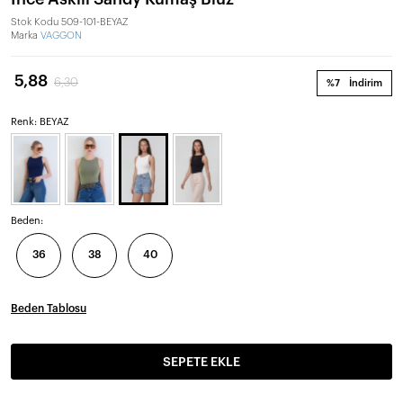
Stok Kodu
509-101-BEYAZ
Marka
VAGGON
5,88
6,30
%7
İndirim
Renk: BEYAZ
Beden:
36
38
40
Beden Tablosu
SEPETE EKLE