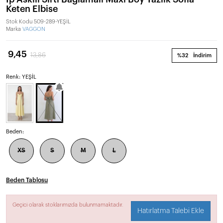
Keten Elbise
Stok Kodu
509-289-YEŞİL
Marka
VAGGON
9,45
13,86
%32
İndirim
Renk: YEŞİL
Beden:
XS
S
M
L
Beden Tablosu
Geçici olarak stoklarımızda bulunmamaktadır.
Hatırlatma Talebi Ekle