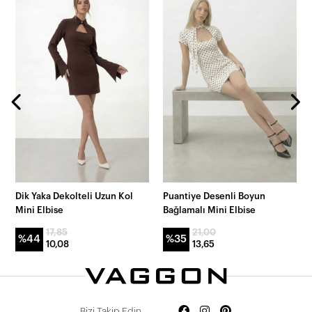
Dik Yaka Dekolteli Uzun Kol
Puantiye Desenli Boyun
Mini Elbise
Bağlamalı Mini Elbise
17,85
21,00
%44
%35
10,08
13,65
Bizi Takip Edin