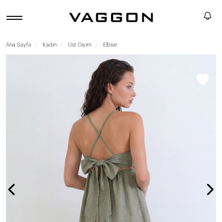
Ana Sayfa
Kadın
Üst Giyim
Elbise