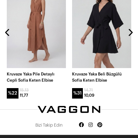
Kruvaze Yaka Pile Detaylı
Kruvaze Yaka Beli Büzgülü
Cepli Sofia Keten Elbise
Sofia Keten Elbise
15,13
14,71
%22
%31
11,77
10,09
Bizi Takip Edin