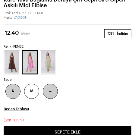
Askılı Midi Elbise
Stok Kodu
527-103-PEMBE
Marka
VAGGON
12,40
25,21
%51
İndirim
Renk: PEMBE
Beden:
S
M
L
Beden Tablosu
(
Son 1 ürün!
)
SEPETE EKLE