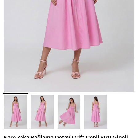
Kare Yaka Bağlama Detaylı Çift Cepli Sırtı Gipeli