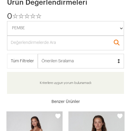
Ürün Değerlendirmeleri
0
☆
★
☆
★
☆
★
☆
★
☆
★
Tüm Filtreler
Önerilen Sıralama
Kriterlere uygun yorum bulunamadı
Benzer Ürünler