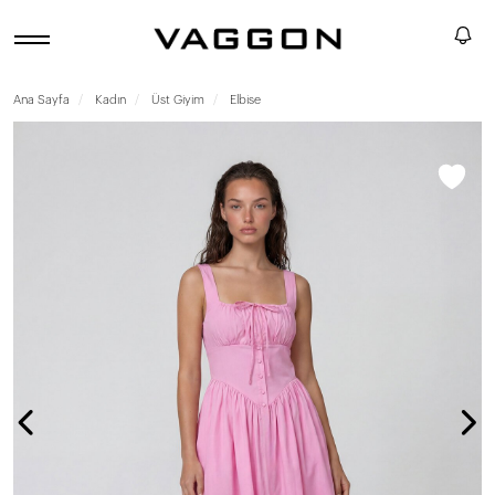
Ana Sayfa
Kadın
Üst Giyim
Elbise