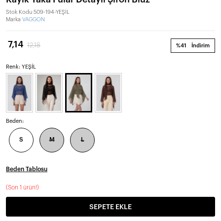
Stok Kodu
509-194-YEŞİL
Marka
VAGGON
7,14
12,18
%41
İndirim
Renk: YEŞİL
Beden:
S
M
L
Beden Tablosu
(
Son 1 ürün!
)
SEPETE EKLE