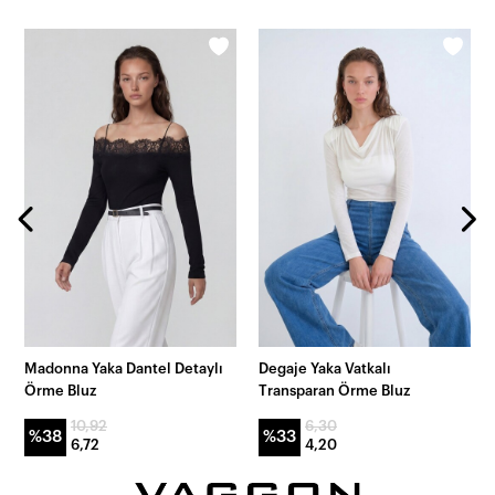
Madonna Yaka Dantel Detaylı
Degaje Yaka Vatkalı
Örme Bluz
Transparan Örme Bluz
10,92
6,30
%38
%33
6,72
4,20