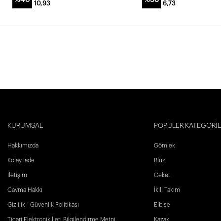
10,93
6,73
KURUMSAL
POPÜLER KATEGORİ
Hakkımızda
Gömlek
Kolay İade
Bluz
İletişim
Ceket
Cayma Hakkı
İkili Takım
Gizlilik - Güvenlik Politikası
Elbise
Ticari Elektronik İleti Bilgilendirme Metni
Kazak