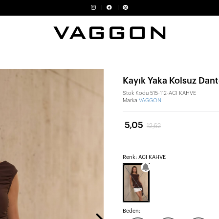
Kayık Yaka Kolsuz Dante
Stok Kodu
515-112-ACI KAHVE
Marka
VAGGON
5,05
12,62
Renk: ACI KAHVE
Beden: