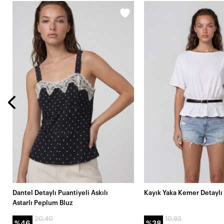
Dantel Detaylı Puantiyeli Askılı
Kayık Yaka Kemer Detaylı
Astarlı Peplum Bluz
20,40
10,93
%46
%38