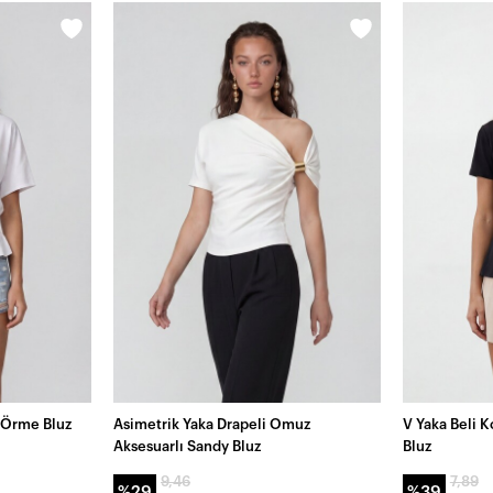
 Örme Bluz
Asimetrik Yaka Drapeli Omuz
V Yaka Beli K
Aksesuarlı Sandy Bluz
Bluz
9,46
7,89
%29
%39