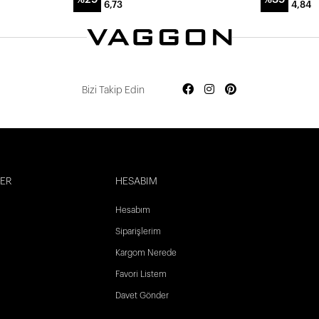
6,73
4,84
Bizi Takip Edin
LER
HESABIM
Hesabım
Siparişlerim
Kargom Nerede
Favori Listem
Davet Gönder