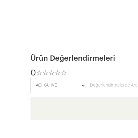
Ürün Değerlendirmeleri
0
☆
★
☆
★
☆
★
☆
★
☆
★