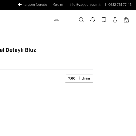
Kargom Nerede
Yardım
info@vaggon.com.tr
0532 761 77 43
Ara
0
l Detaylı Bluz
%60
İndirim