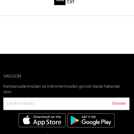
7,57
VAGGON
Kampanyalarımızdan ve indirimlerimizden güncel olarak haberdar
olun.
Gönder