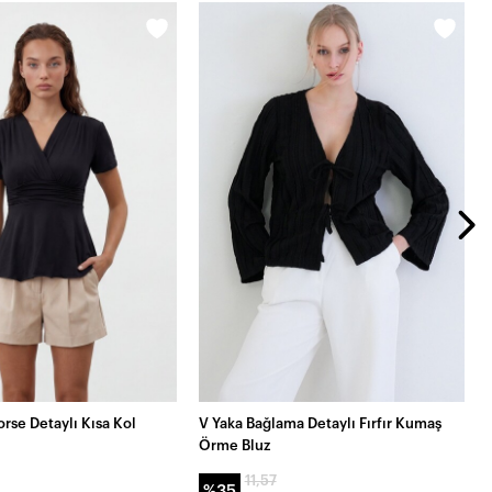
orse Detaylı Kısa Kol
V Yaka Bağlama Detaylı Fırfır Kumaş
Örme Bluz
11,57
%35