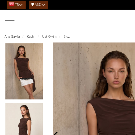
TR
ABD
Ana Sayfa
Kadın
Üst Giyim
Bluz