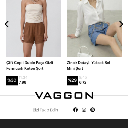
Çift Cepli Duble Paça Gizli
Zincir Detaylı Yüksek Bel
Fermuarlı Keten Şort
Mini Şort
11,34
9,45
%30
%29
7,98
6,72
Bizi Takip Edin