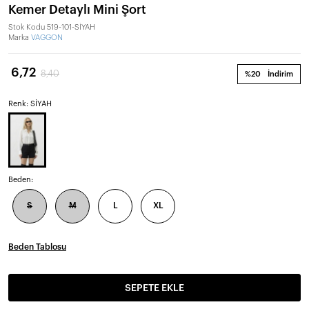
Kemer Detaylı Mini Şort
Stok Kodu
519-101-SİYAH
Marka
VAGGON
6,72
8,40
%20
İndirim
Renk: SİYAH
Beden:
S
M
L
XL
Beden Tablosu
SEPETE EKLE