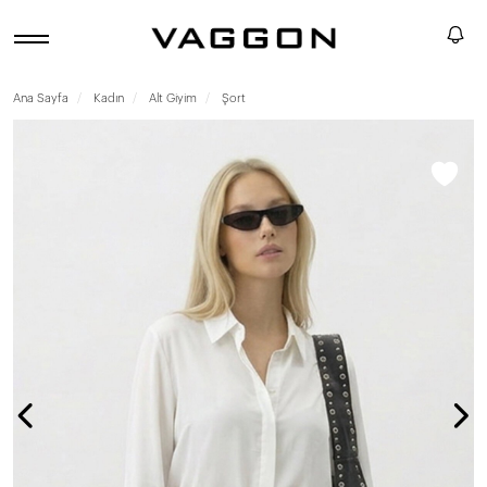
Ana Sayfa
Kadın
Alt Giyim
Şort