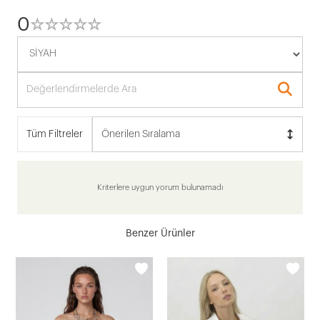
0
☆
★
☆
★
☆
★
☆
★
☆
★
Tüm Filtreler
Önerilen Sıralama
Kriterlere uygun yorum bulunamadı
Benzer Ürünler