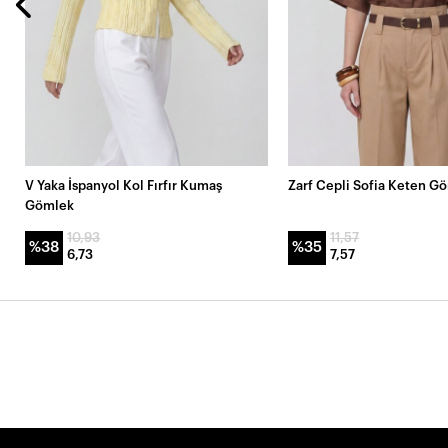
V Yaka İspanyol Kol Fırfır Kumaş
Zarf Cepli Sofia Keten G
Gömlek
10,93
11,57
%38
%35
6,73
7,57