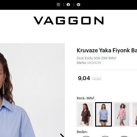
Kruvaze Yaka Fiyonk 
Stok Kodu
509-299-MAVİ
Marka
VAGGON
9,04
12,62
Renk: MAVİ
Beden: