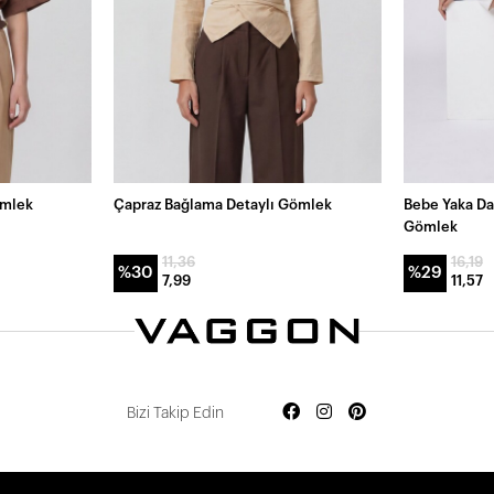
ömlek
Çapraz Bağlama Detaylı Gömlek
Bebe Yaka Da
Gömlek
11,36
16,19
%30
%29
7,99
11,57
Bizi Takip Edin