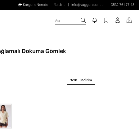
Kargom Nerede
Yardım
info@vaggon.com.tr
0532 761 77 43
Ara
0
Bağlamalı Dokuma Gömlek
%28
İndirim