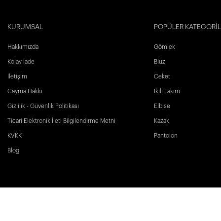
KURUMSAL
POPÜLER KATEGORİ
Hakkımızda
Gömlek
Kolay İade
Bluz
İletişim
Ceket
Cayma Hakkı
İkili Takım
Gizlilik - Güvenlik Politikası
Elbise
Ticari Elektronik İleti Bilgilendirme Metni
Kazak
KVKK
Pantolon
Blog