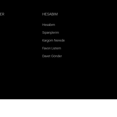
LER
HESABIM
Hesabım
Siparişlerim
Kargom Nerede
Favori Listem
Davet Gönder