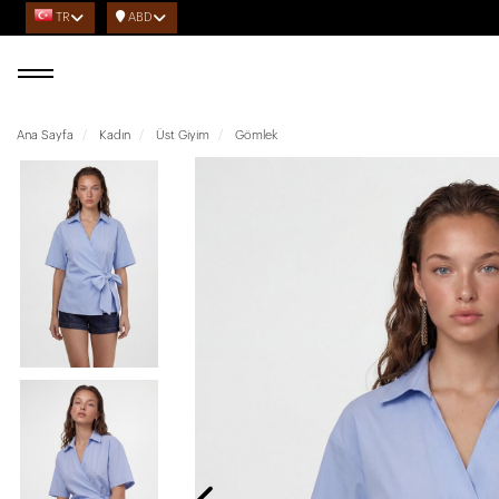
TR
ABD
Ana Sayfa
Kadın
Üst Giyim
Gömlek