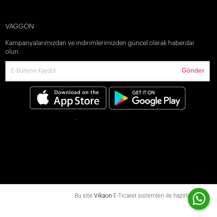
VAGGON
Kampanyalarımızdan ve indirimlerimizden güncel olarak haberdar
olun.
Gönder
Bu site
Vikaon
E-Ticaret sistemleri ile hazırlanmıştır.