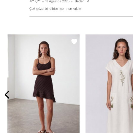
A** Ç**
13 Ağustos 2025
Beden
: M
Çok güzel bir elbise memnun kaldım