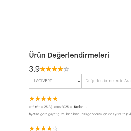
Ürün Değerlendirmeleri
3.9
☆
★
☆
★
☆
★
☆
★
☆
★
☆
★
☆
★
☆
★
☆
★
☆
★
d** n**
25 Ağustos 2025
Beden
: L
fiyatına göre gayet güzel bir elbise , hızlı gönderim için de ayrıca teş
☆
★
☆
★
☆
★
☆
★
☆
★