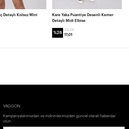
ç Detaylı Kolsuz Mini
Kare Yaka Puantiye Desenli Kemer
Detaylı Midi Elbise
23,74
%28
17,01
VAGGON
Kampanyalarımızdan ve indirimlerimizden güncel olarak haberdar
olun.