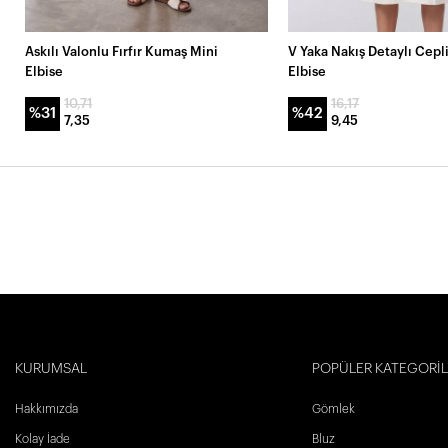
Askılı Valonlu Fırfır Kumaş Mini
V Yaka Nakış Detaylı Cepl
Elbise
Elbise
10,71
16,17
%31
%42
7,35
9,45
KURUMSAL
POPÜLER KATEGORİ
Hakkımızda
Gömlek
Kolay İade
Bluz