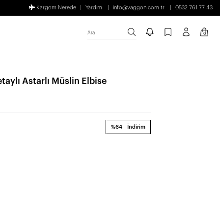
Kargom Nerede
Yardım
info@vaggon.com.tr
0532 761 77 43
Ara
0
etaylı Astarlı Müslin Elbise
%64
İndirim