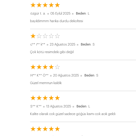
☆
★
☆
★
☆
★
☆
★
☆
★
özgür t. a.
05 Eylül 2025
Beden
: L
bayildimmm harika durdu dekoltesi
☆
★
☆
★
☆
★
☆
★
☆
★
c** i** k**
23 Ağustos 2025
Beden
: S
Çok kötü resimdeki gibi değil
☆
★
☆
★
☆
★
☆
★
☆
★
H** K** Ö**
20 Ağustos 2025
Beden
: S
Güzel memnun kaldik
☆
★
☆
★
☆
★
☆
★
☆
★
S** K**
13 Ağustos 2025
Beden
: L
Kalite olarak cok güzel sadece göğüs kısmı cok acık geldi
☆
★
☆
★
☆
★
☆
★
☆
★