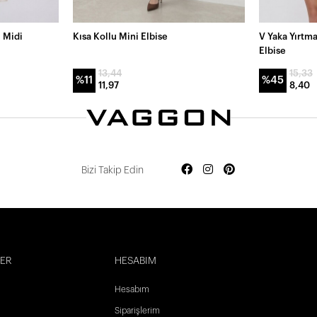
i Midi
Kısa Kollu Mini Elbise
V Yaka Yırtma
Elbise
13,44
15,33
%11
%45
11,97
8,40
Bizi Takip Edin
LER
HESABIM
Hesabım
Siparişlerim