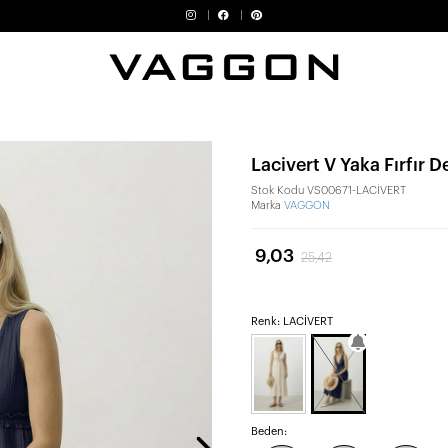
Lacivert V Yaka Fırfır D
Stok Kodu
VS00671-LACİVERT
Marka
VAGGON
9,03
25,42
Renk: LACİVERT
Beden: