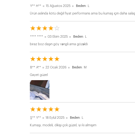
Y** H**
15 Ağustos 2025
Beden
: L
Ürün aslında kötü değil fiyat performans ama bu kumaş için daha salaş
☆
★
☆
★
☆
★
☆
★
☆
★
**** ****
03 Ekim 2025
Beden
: L
biraz boz daşın göy rəngli ama gözəldi
☆
★
☆
★
☆
★
☆
★
☆
★
B** A**
22 Ocak 2026
Beden
: M
Gayet güzel
☆
★
☆
★
☆
★
☆
★
☆
★
Ş** Y**
18 Eylül 2025
Beden
: L
Kumaşı, modeli, dikişi çok güzel, iyi ki almışım