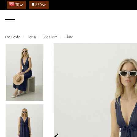
TR
ABD
Ana Sayfa
Kadın
Üst Giyim
Elbise