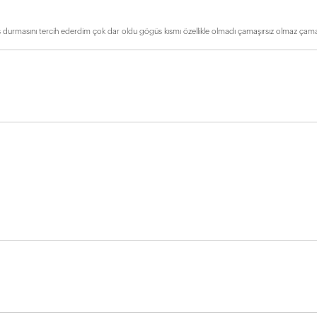
 durmasını tercih ederdim çok dar oldu gögüs kısmı özellikle olmadı çamaşırsız olmaz çama