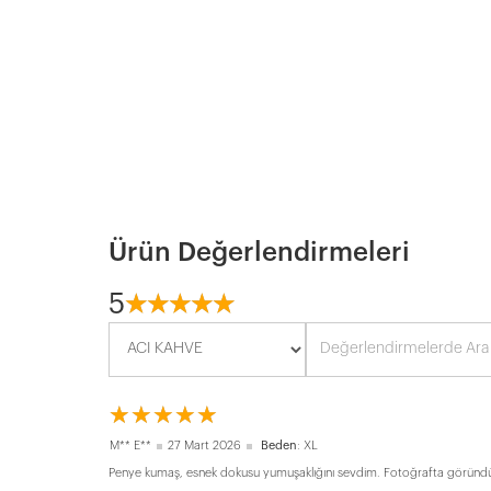
Ürün Değerlendirmeleri
5
☆
★
☆
★
☆
★
☆
★
☆
★
☆
★
☆
★
☆
★
☆
★
☆
★
M** E**
27 Mart 2026
Beden
: XL
Penye kumaş, esnek dokusu yumuşaklığını sevdim. Fotoğrafta göründü