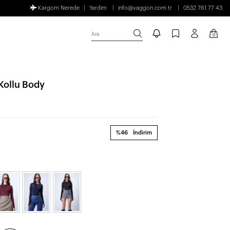
Kargom Nerede
Yardım
info@vaggon.com.tr
0532 761 77 43
Ara
0
 Kollu Body
%46
İndirim