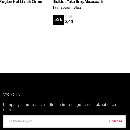
 Reglan Kol Likralı Örme
Bisiklet Yaka Broş Aksesuarlı
Transparan Bluz
7,56
%28
5,46
VAGGON
Kampanyalarımızdan ve indirimlerimizden güncel olarak haberdar
olun.
Gönder