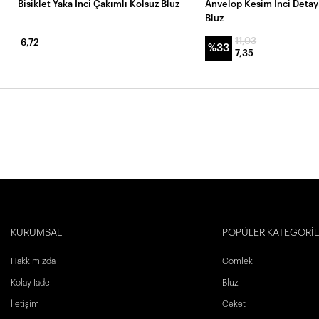
Bisiklet Yaka İnci Çakımlı Kolsuz Bluz
Anvelop Kesim İnci Detay
Bluz
11,03
6,72
%33
7,35
KURUMSAL
POPÜLER KATEGORİ
Hakkımızda
Gömlek
Kolay İade
Bluz
İletişim
Ceket