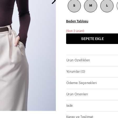
S
M
L
Beden Tablosu
(
Son 2 ürün!
)
SEPETE EKLE
Ürün Özellikleri
Yorumlar
(0)
Ödeme Seçenekleri
Ürün Önerileri
İade
Kargo ve Teslimat