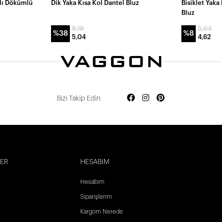
lı Dökümlü
Dik Yaka Kısa Kol Dantel Bluz
Bisiklet Yaka
Bluz
8,19
5,04
%38
%8
5,04
4,62
Bizi Takip Edin
LER
HESABIM
Hesabım
Siparişlerim
Kargom Nerede