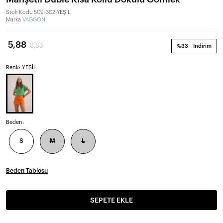
Stok Kodu
509-302-YEŞİL
Marka
VAGGON
5,88
8,83
%33
İndirim
Renk: YEŞİL
Beden:
S
M
L
Beden Tablosu
SEPETE EKLE