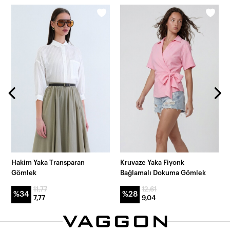
Hakim Yaka Transparan
Kruvaze Yaka Fiyonk
Gömlek
Bağlamalı Dokuma Gömlek
11,77
12,61
%34
%28
7,77
9,04