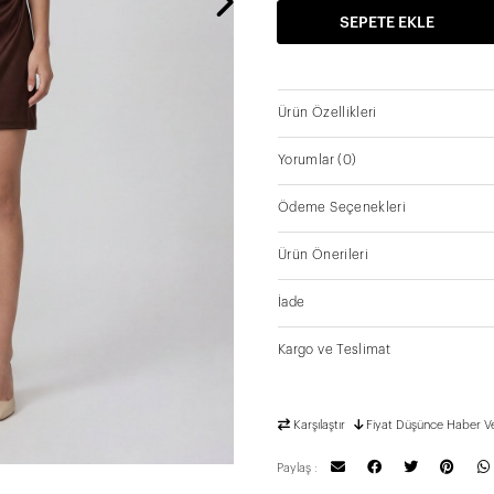
SEPETE EKLE
Ürün Özellikleri
Yorumlar
(0)
Ödeme Seçenekleri
Ürün Önerileri
İade
Kargo ve Teslimat
Karşılaştır
Fiyat Düşünce Haber V
Paylaş :