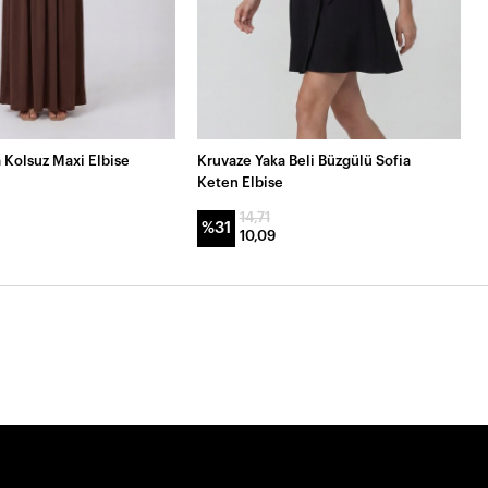
 Kolsuz Maxi Elbise
Kruvaze Yaka Beli Büzgülü Sofia
Keten Elbise
14,71
%31
10,09