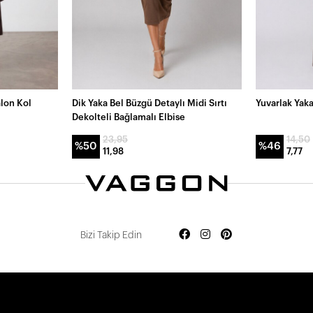
alon Kol
Dik Yaka Bel Büzgü Detaylı Midi Sırtı
Yuvarlak Yaka
Dekolteli Bağlamalı Elbise
23,95
14,50
%50
%46
11,98
7,77
Bizi Takip Edin