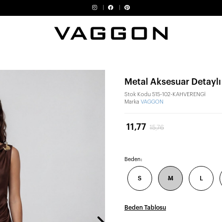
Metal Aksesuar Detaylı 
Stok Kodu
515-102-KAHVERENGİ
Marka
VAGGON
11,77
15,76
Beden:
S
M
L
Beden Tablosu