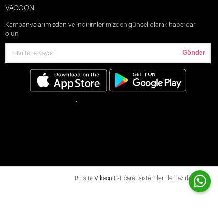
VAGGON
Kampanyalarımızdan ve indirimlerimizden güncel olarak haberdar
olun.
Gönder
Bu site
Vikaon
E-Ticaret sistemleri ile hazırlanmıştır.