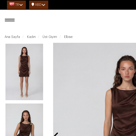
TR
ABD
Ana Sayfa
Kadın
Üst Giyim
Elbise