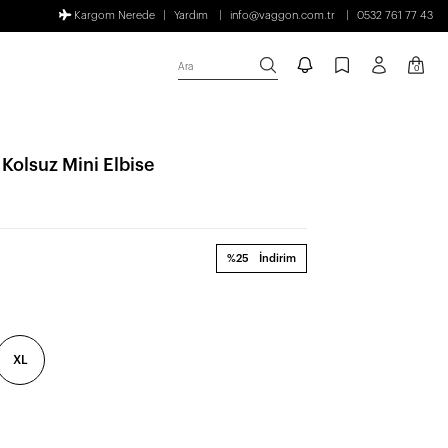
Kargom Nerede
Yardım
info@vaggon.com.tr
0532 761 77 43
Ara
0
Kolsuz Mini Elbise
%25
İndirim
XL