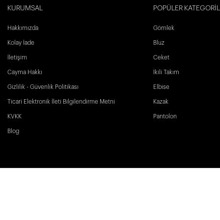
KURUMSAL
POPÜLER KATEGORİ
Hakkımızda
Gömlek
Kolay İade
Bluz
İletişim
Ceket
Cayma Hakkı
İkili Takım
Gizlilik - Güvenlik Politikası
Elbise
Ticari Elektronik İleti Bilgilendirme Metni
Kazak
KVKK
Pantolon
Blog