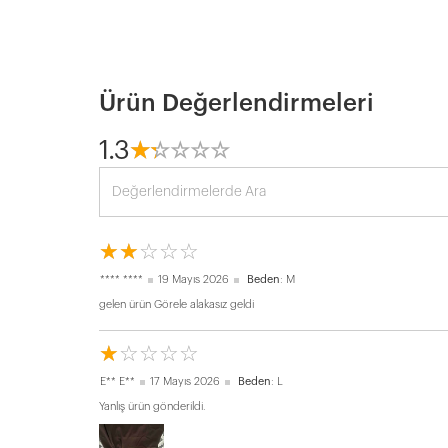
Ürün Değerlendirmeleri
1.3
☆
★
☆
★
☆
★
☆
★
☆
★
☆
★
☆
★
☆
★
☆
★
☆
★
**** ****
19 Mayıs 2026
Beden
: M
gelen ürün Görele alakasız geldi
☆
★
☆
★
☆
★
☆
★
☆
★
E** E**
17 Mayıs 2026
Beden
: L
Yanlış ürün gönderildi.