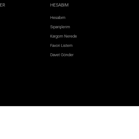
LER
HESABIM
Hesabım
Siparişlerim
Kargom Nerede
Favori Listem
Davet Gönder