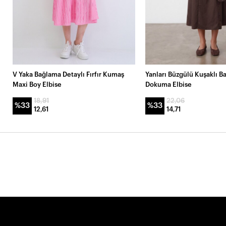
V Yaka Bağlama Detaylı Fırfır Kumaş
Yanları Büzgülü Kuşaklı B
Maxi Boy Elbise
Dokuma Elbise
18,91
22,06
%33
%33
12,61
14,71