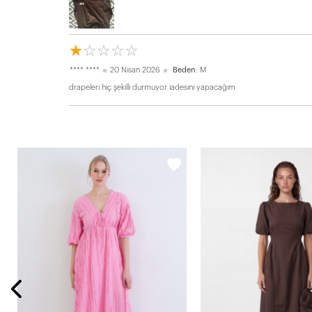
☆
★
☆
★
☆
★
☆
★
☆
★
**** ****
20 Nisan 2026
Beden
: M
drapeleri hiç şekilli durmuyor iadesini yapacağım