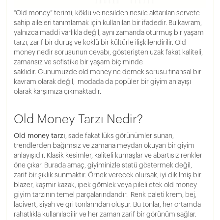
“Old money” terimi, köklü ve nesilden nesile aktarılan servete
sahip aileleri tanımlamak için kullanılan bir ifadedir. Bu kavram,
yalnızca maddi varlıkla değil, aynı zamanda oturmuş bir yaşam
tarzı, zarif bir duruş ve köklü bir kültürle ilişkilendirilir. Old
money nedir sorusunun cevabı, gösterişten uzak fakat kaliteli,
zamansız ve sofistike bir yaşam biçiminde
saklıdır. Günümüzde old money ne demek sorusu finansal bir
kavram olarak değil, modada da popüler bir giyim anlayışı
olarak karşımıza çıkmaktadır.
Old Money Tarzı Nedir?
Old money tarzı
, sade fakat lüks görünümler sunan,
trendlerden bağımsız ve zamana meydan okuyan bir giyim
anlayışıdır. Klasik kesimler, kaliteli kumaşlar ve abartısız renkler
öne çıkar. Burada amaç, giyiminizle statü göstermek değil,
zarif bir şıklık sunmaktır. Örnek verecek olursak, iyi dikilmiş bir
blazer, kaşmir kazak, ipek gömlek veya pileli etek old money
giyim tarzının temel parçalarındandır. Renk paleti krem, bej,
lacivert, siyah ve gri tonlarından oluşur. Bu tonlar, her ortamda
rahatlıkla kullanılabilir ve her zaman zarif bir görünüm sağlar.