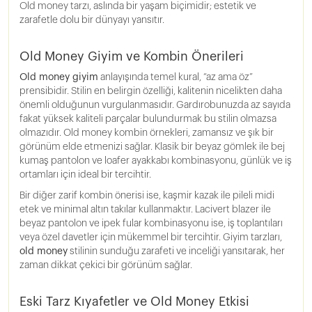
Old money tarzı, aslında bir yaşam biçimidir; estetik ve
zarafetle dolu bir dünyayı yansıtır.
Old Money Giyim ve Kombin Önerileri
Old money giyim
anlayışında temel kural, “az ama öz”
prensibidir. Stilin en belirgin özelliği, kalitenin nicelikten daha
önemli olduğunun vurgulanmasıdır. Gardırobunuzda az sayıda
fakat yüksek kaliteli parçalar bulundurmak bu stilin olmazsa
olmazıdır. Old money kombin örnekleri, zamansız ve şık bir
görünüm elde etmenizi sağlar. Klasik bir beyaz gömlek ile bej
kumaş pantolon ve loafer ayakkabı kombinasyonu, günlük ve iş
ortamları için ideal bir tercihtir.
Bir diğer zarif kombin önerisi ise, kaşmir kazak ile pileli midi
etek ve minimal altın takılar kullanmaktır. Lacivert blazer ile
beyaz pantolon ve ipek fular kombinasyonu ise, iş toplantıları
veya özel davetler için mükemmel bir tercihtir. Giyim tarzları,
old money
stilinin sunduğu zarafeti ve inceliği yansıtarak, her
zaman dikkat çekici bir görünüm sağlar.
Eski Tarz Kıyafetler ve Old Money Etkisi