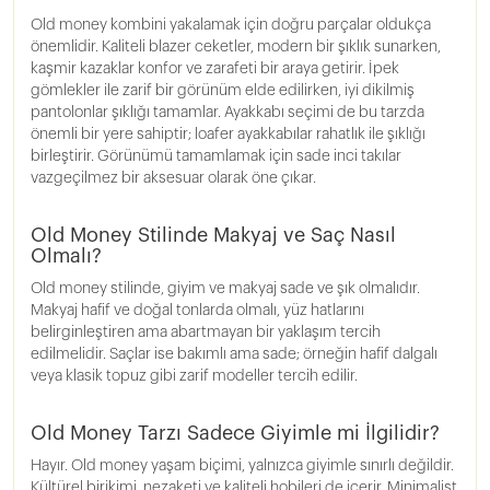
Old money kombini yakalamak için doğru parçalar oldukça
önemlidir. Kaliteli blazer ceketler, modern bir şıklık sunarken,
kaşmir kazaklar konfor ve zarafeti bir araya getirir. İpek
gömlekler ile zarif bir görünüm elde edilirken, iyi dikilmiş
pantolonlar şıklığı tamamlar. Ayakkabı seçimi de bu tarzda
önemli bir yere sahiptir; loafer ayakkabılar rahatlık ile şıklığı
birleştirir. Görünümü tamamlamak için sade inci takılar
vazgeçilmez bir aksesuar olarak öne çıkar.
Old Money Stilinde Makyaj ve Saç Nasıl
Olmalı?
Old money stilinde, giyim ve makyaj sade ve şık olmalıdır.
Makyaj hafif ve doğal tonlarda olmalı, yüz hatlarını
belirginleştiren ama abartmayan bir yaklaşım tercih
edilmelidir. Saçlar ise bakımlı ama sade; örneğin hafif dalgalı
veya klasik topuz gibi zarif modeller tercih edilir.
Old Money Tarzı Sadece Giyimle mi İlgilidir?
Hayır. Old money yaşam biçimi, yalnızca giyimle sınırlı değildir.
Kültürel birikimi, nezaketi ve kaliteli hobileri de içerir. Minimalist