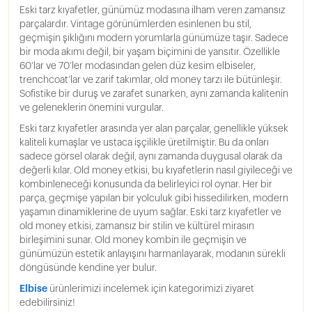
Eski tarz kıyafetler, günümüz modasına ilham veren zamansız
parçalardır. Vintage görünümlerden esinlenen bu stil,
geçmişin şıklığını modern yorumlarla günümüze taşır. Sadece
bir moda akımı değil, bir yaşam biçimini de yansıtır. Özellikle
60’lar ve 70’ler modasından gelen düz kesim elbiseler,
trenchcoat’lar ve zarif takımlar, old money tarzı ile bütünleşir.
Sofistike bir duruş ve zarafet sunarken, aynı zamanda kalitenin
ve geleneklerin önemini vurgular.
Eski tarz kıyafetler arasında yer alan parçalar, genellikle yüksek
kaliteli kumaşlar ve ustaca işçilikle üretilmiştir. Bu da onları
sadece görsel olarak değil, aynı zamanda duygusal olarak da
değerli kılar. Old money etkisi, bu kıyafetlerin nasıl giyileceği ve
kombinleneceği konusunda da belirleyici rol oynar. Her bir
parça, geçmişe yapılan bir yolculuk gibi hissedilirken, modern
yaşamın dinamiklerine de uyum sağlar. Eski tarz kıyafetler ve
old money etkisi, zamansız bir stilin ve kültürel mirasın
birleşimini sunar. Old money kombin ile geçmişin ve
günümüzün estetik anlayışını harmanlayarak, modanın sürekli
döngüsünde kendine yer bulur.
Elbise
ürünlerimizi incelemek için kategorimizi ziyaret
edebilirsiniz!