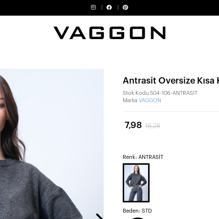
Antrasit Oversize Kısa
Stok Kodu
504-106-ANTRASİT
Marka
VAGGON
7,98
16,28
Renk: ANTRASİT
Beden:
STD