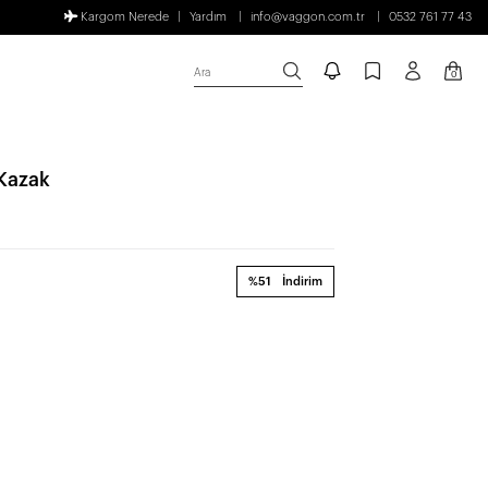
Kargom Nerede
Yardım
info@vaggon.com.tr
0532 761 77 43
Ara
0
 Kazak
%51
İndirim