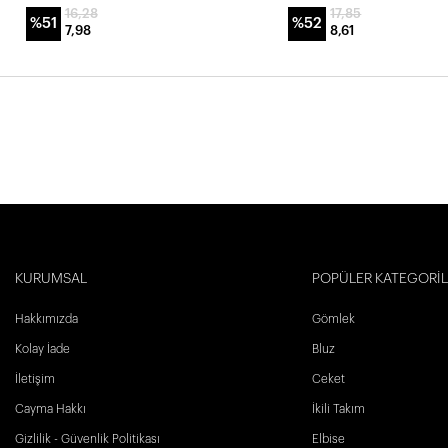
16,28
17,85
%51
%52
7,98
8,61
KURUMSAL
POPÜLER KATEGORİ
Hakkımızda
Gömlek
Kolay İade
Bluz
İletişim
Ceket
Cayma Hakkı
İkili Takım
Gizlilik - Güvenlik Politikası
Elbise