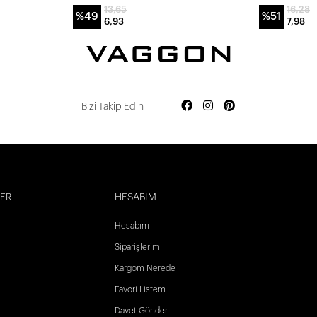
13,65
16,28
%49
%51
6,93
7,98
Bizi Takip Edin
LER
HESABIM
Hesabım
Siparişlerim
Kargom Nerede
Favori Listem
Davet Gönder