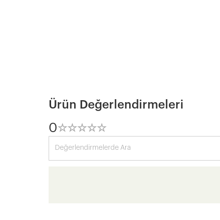
Ürün Değerlendirmeleri
0
☆
★
☆
★
☆
★
☆
★
☆
★