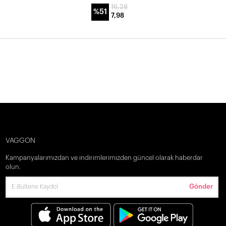
16,28
%51
7,98
VAGGON
Kampanyalarımızdan ve indirimlerimizden güncel olarak haberdar
olun.
Gönder