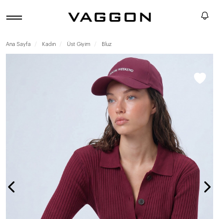
Ana Sayfa
Kadın
Üst Giyim
Bluz