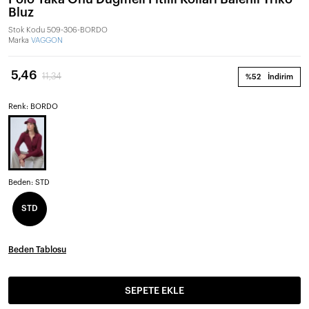
Bluz
Stok Kodu
509-306-BORDO
Marka
VAGGON
5,46
11,34
%52
İndirim
Renk: BORDO
Beden:
STD
STD
Beden Tablosu
SEPETE EKLE