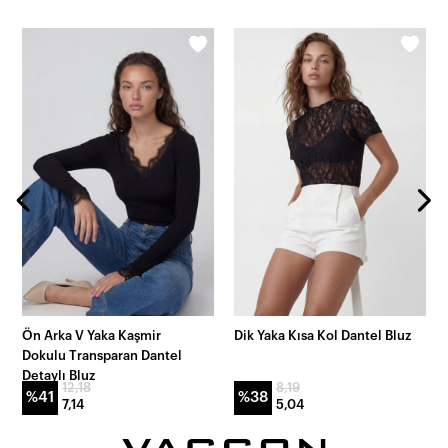
Ön Arka V Yaka Kaşmir
Dik Yaka Kısa Kol Dantel Bluz
Dokulu Transparan Dantel
Detaylı Bluz
12,18
8,19
%41
%38
7,14
5,04