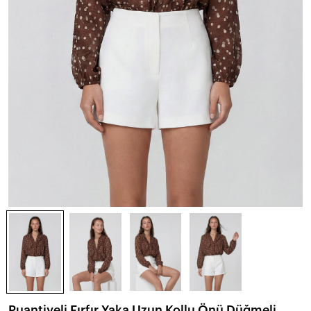
Puantiyeli Fırfır Yaka Uzun Kollu Önü Düğmeli