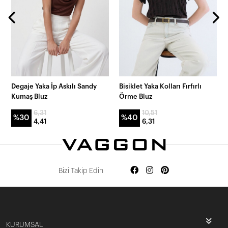
Degaje Yaka İp Askılı Sandy
Bisiklet Yaka Kolları Fırfırlı
Kumaş Bluz
Örme Bluz
6,31
10,51
%30
%40
4,41
6,31
Bizi Takip Edin
KURUMSAL