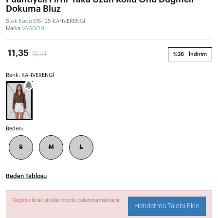
Dokuma Bluz
Stok Kodu
515-125-KAHVERENGİ
Marka
VAGGON
11,35
15,34
%26
İndirim
Renk: KAHVERENGİ
Beden:
S
M
L
Beden Tablosu
Geçici olarak stoklarımızda bulunmamaktadır.
Hatırlatma Talebi Ekle