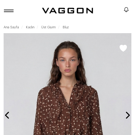
Ana Sayfa
Kadın
Üst Giyim
Bluz