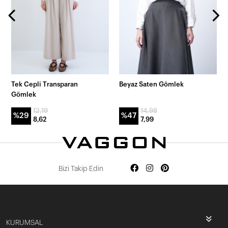
Tek Cepli Transparan
Beyaz Saten Gömlek
Gömlek
12,19
14,98
%29
%47
8,62
7,99
Bizi Takip Edin
KURUMSAL