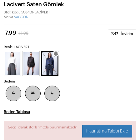
Lacivert Saten Gömlek
Stok Kodu
508-101-LACİVERT
Marka
VAGGON
7,99
14,98
%47
İndirim
Renk: LACİVERT
Beden:
S
M
L
Beden Tablosu
Geçici olarak stoklarımızda bulunmamaktadır.
Hatırlatma Talebi Ekle