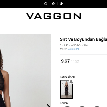
Sırt Ve Boyundan Bağlam
Stok Kodu
509-311-SİYAH
Marka
VAGGON
9,67
14,50
Renk: SİYAH
Beden: