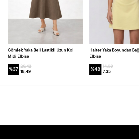
Gömlek Yaka Beli Lastikli Uzun Kol
Halter Yaka Boyundan Bağ
Midi Elbise
Elbise
29,42
14,08
%37
%48
18,49
7,35