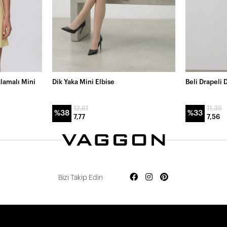
lamalı Mini
Dik Yaka Mini Elbise
Beli Drapeli 
12,61
11,35
%38
%33
7,77
7,56
Bizi Takip Edin