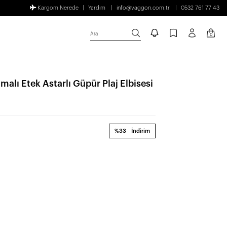
Kargom Nerede
Yardım
info@vaggon.com.tr
0532 761 77 43
Ara
0
alı Etek Astarlı Güpür Plaj Elbisesi
%33
İndirim