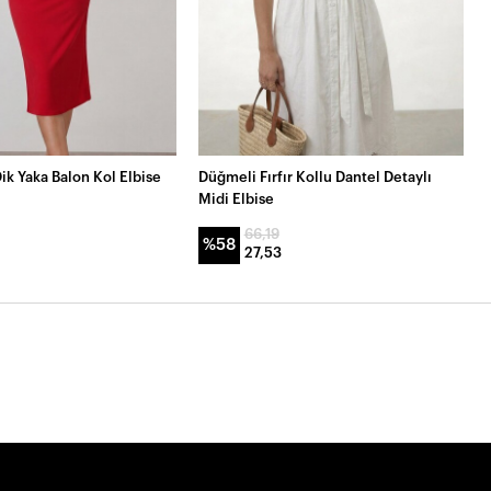
Dik Yaka Balon Kol Elbise
Düğmeli Fırfır Kollu Dantel Detaylı
Midi Elbise
66,19
%58
27,53