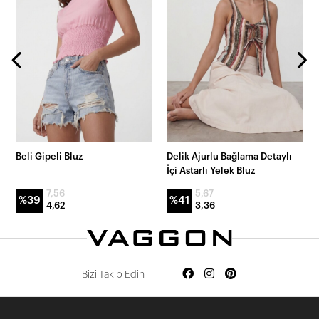
Beli Gipeli Bluz
Delik Ajurlu Bağlama Detaylı
İçi Astarlı Yelek Bluz
7,56
5,67
%39
%41
4,62
3,36
Bizi Takip Edin