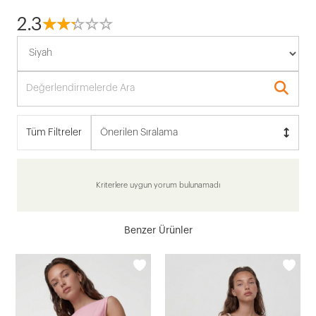
2.3
☆
★
☆
★
☆
★
☆
★
☆
★
Tüm Filtreler
Önerilen Sıralama
Kriterlere uygun yorum bulunamadı
Benzer Ürünler