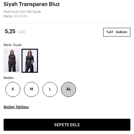
Siyah Transparan Bluz
Stok Kodu
551-100-Siyah
Marka
VAGGON
5,25
9,98
%47
İndirim
Renk: Siyah
Beden:
S
M
L
XL
Beden Tablosu
SEPETE EKLE