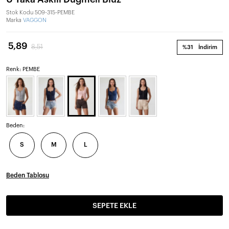
Stok Kodu
509-315-PEMBE
Marka
VAGGON
5,89
8,51
%31
İndirim
Renk: PEMBE
Beden:
S
M
L
Beden Tablosu
SEPETE EKLE