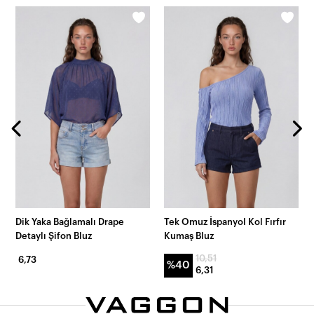
Dik Yaka Bağlamalı Drape
Tek Omuz İspanyol Kol Fırfır
Detaylı Şifon Bluz
Kumaş Bluz
10,51
6,73
%40
6,31