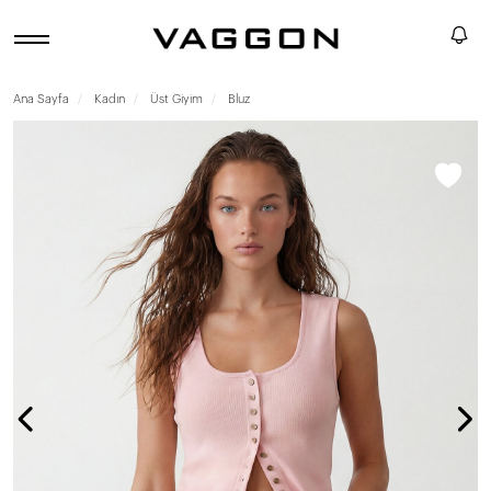
Ana Sayfa
Kadın
Üst Giyim
Bluz