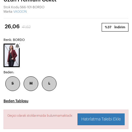
Stok Kodu
566-101-BORDO
Marka
VAGGON
26,06
41,62
%37
İndirim
Renk: BORDO
Beden:
S
M
L
Beden Tablosu
Geçici olarak stoklarımızda bulunmamaktadır.
Hatırlatma Talebi Ekle