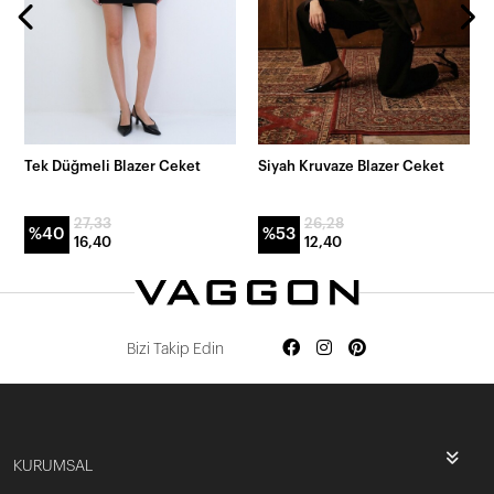
Tek Düğmeli Blazer Ceket
Siyah Kruvaze Blazer Ceket
27,33
26,28
%40
%53
16,40
12,40
Bizi Takip Edin
KURUMSAL