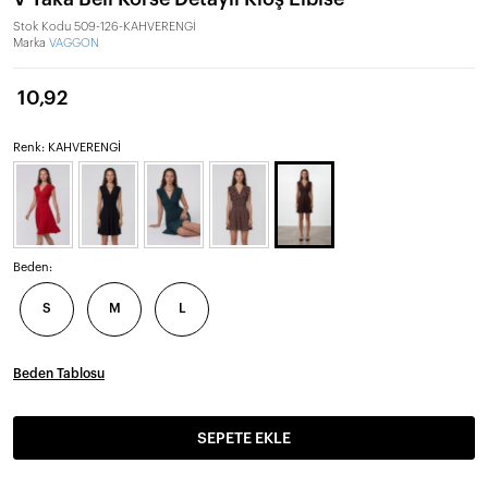
Stok Kodu
509-126-KAHVERENGİ
Marka
VAGGON
10,92
Renk: KAHVERENGİ
Beden:
S
M
L
Beden Tablosu
SEPETE EKLE