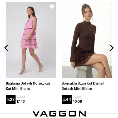
Bağlama Detaylı Kolsuz Kat
Boncuklu Uzun Kol Dantel
Kat Mini Elbise
Detaylı Mini Elbise
23,74
17,85
%27
%44
17,43
10,08