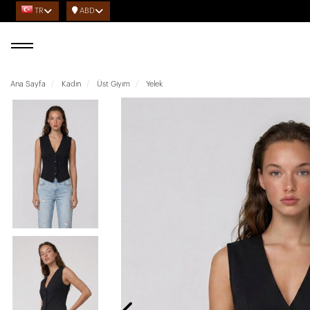
TR
ABD
Ana Sayfa
Kadın
Üst Giyim
Yelek