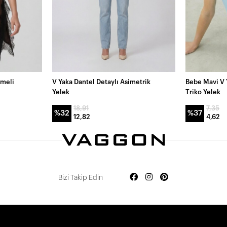
ğmeli
V Yaka Dantel Detaylı Asimetrik
Bebe Mavi V 
Yelek
Triko Yelek
18,91
7,35
%32
%37
12,82
4,62
Bizi Takip Edin