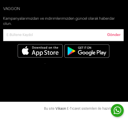
VAGGON
Kampanyalarımızdan ve indirimlerimizden güncel olarak haberdar
olun.
Gönder
Bu site
Vikaon
E-Ticaret sistemleri ile hazırlanmıştır.