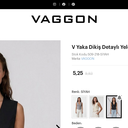
V Yaka Dikiş Detaylı Ye
Stok Kodu
509-218-SİYAH
Marka
VAGGON
5,25
8,83
Renk: SİYAH
Beden: