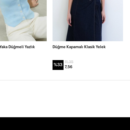
Yaka Düğmeli Yazlık
Düğme Kapamalı Klasik Yelek
11,35
%33
7,56