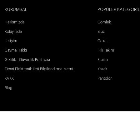
KURUMSAL
POPÜLER KATEGORİ
Hakkımızda
Gömlek
Kolay İade
Bluz
İletişim
Ceket
Cayma Hakkı
İkili Takım
Gizlilik - Güvenlik Politikası
Elbise
Ticari Elektronik İleti Bilgilendirme Metni
Kazak
KVKK
Pantolon
Blog