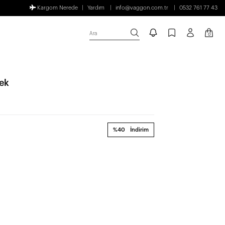
Kargom Nerede
Yardım
info@vaggon.com.tr
0532 761 77 43
Ara
0
lek
%40
İndirim