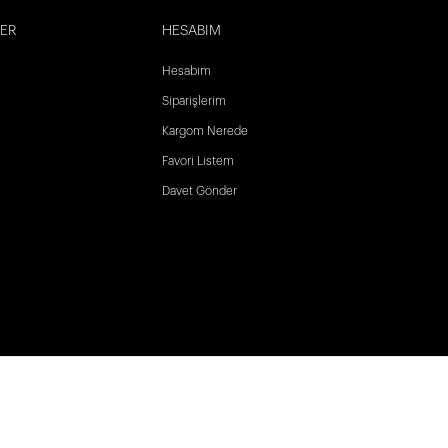
LER
HESABIM
Hesabım
Siparişlerim
Kargom Nerede
Favori Listem
Davet Gönder