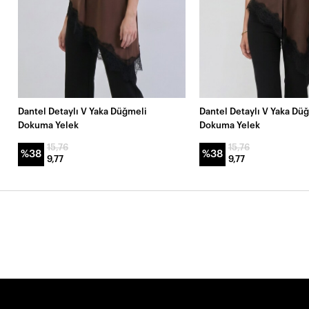
Dantel Detaylı V Yaka Düğmeli
Dantel Detaylı V Yaka Dü
Dokuma Yelek
Dokuma Yelek
15,76
15,76
%38
%38
9,77
9,77