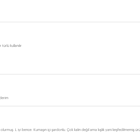
türlü kullanılır
ederim
 olurmuş. L iyi bence. Kumaşın içi şardonlu. Çok kalın değil ama kışlık yani keşfedilmemiş ü