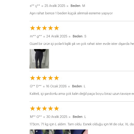
s** ç**
25 Aralık 2025
Beden
: M
Aşırı rahat bence 1 beden küçük alınmalı esneme yapıyor
☆
★
☆
★
☆
★
☆
★
☆
★
m** g**
24 Aralık 2025
Beden
: S
Güzel bir ürün içi polarlı kışlık şık ve çok rahat ister evde ister dışarda her 
☆
★
☆
★
☆
★
☆
★
☆
★
G** D**
16 Ocak 2026
Beden
: L
Kaliteli, içi şardonlu ama çok kalın değil paça boyu biraz uzun.tavsiye 
☆
★
☆
★
☆
★
☆
★
☆
★
M** G**
30 Aralık 2025
Beden
: L
173cm, 71 kg için L aldım. Tam oldu. Esnek olduğu için M de olur, XL da