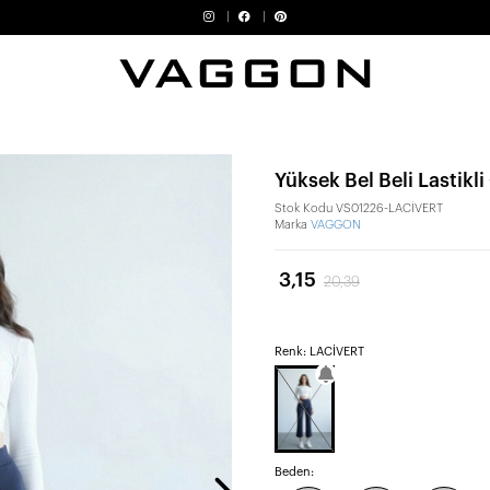
Yüksek Bel Beli Lastikl
Stok Kodu
VS01226-LACİVERT
Marka
VAGGON
3,15
20,39
Renk: LACİVERT
Beden: