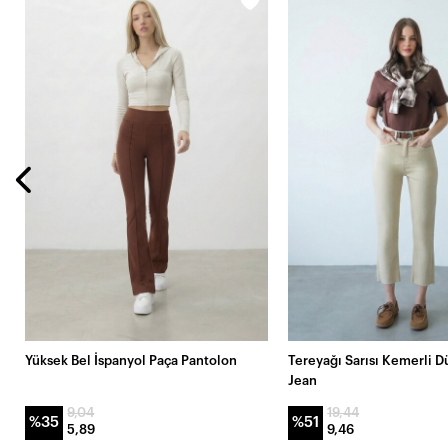
Yüksek Bel İspanyol Paça Pantolon
Tereyağı Sarısı Kemerli D
Jean
9,04
19,44
%35
%51
5,89
9,46