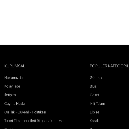
KURUMSAL
POPÜLER KATEGORİ
Hakkımızda
Gömlek
Kolay İade
Bluz
İletişim
Ceket
Cayma Hakkı
İkili Takım
Gizlilik - Güvenlik Politikası
Elbise
Ticari Elektronik İleti Bilgilendirme Metni
Kazak