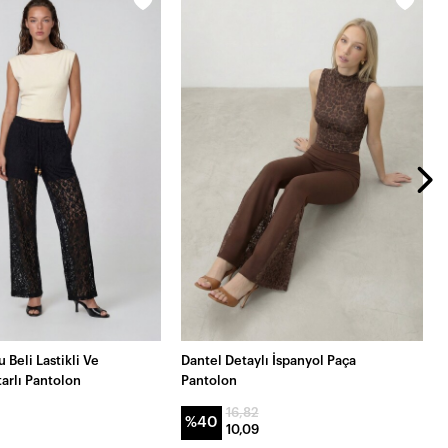
 Beli Lastikli Ve
Dantel Detaylı İspanyol Paça
arlı Pantolon
Pantolon
16,82
%40
10,09