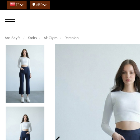
TR
ABD
Ana Sayfa
Kadın
Alt Giyim
Pantolon