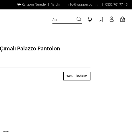
Kargom Nerede
Yardım
info@vaggon.com.tr
0532 761 77 43
Ara
0
i Çımalı Palazzo Pantolon
%85
İndirim