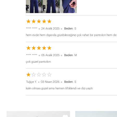
☆
★
☆
★
☆
★
☆
★
☆
★
**** ****
24 Aralık 2025
Beden
: S
hem evde hem dışarıda giyebileceğiniz çok rahat bir pantolon hem de 
☆
★
☆
★
☆
★
☆
★
☆
★
**** ****
05 Aralık 2025
Beden
: M
çok güzel pantolon
☆
★
☆
★
☆
★
☆
★
☆
★
Tuğçe Y.
03 Nisan 2026
Beden
: S
kalın olması güzel ama hemen tiftiklendi ve dizi yapti