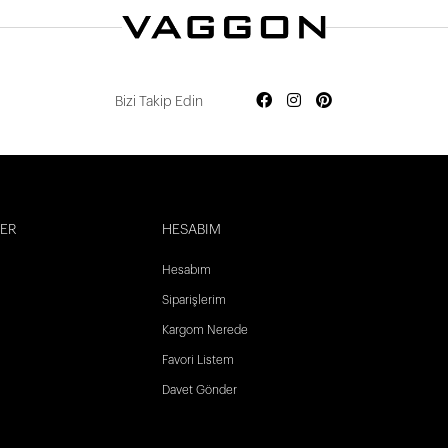
Bizi Takip Edin
LER
HESABIM
Hesabım
Siparişlerim
Kargom Nerede
Favori Listem
Davet Gönder