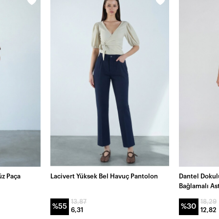
üz Paça
Lacivert Yüksek Bel Havuç Pantolon
Dantel Dokulu
Bağlamalı Ast
13,87
18,29
%55
%30
6,31
12,82