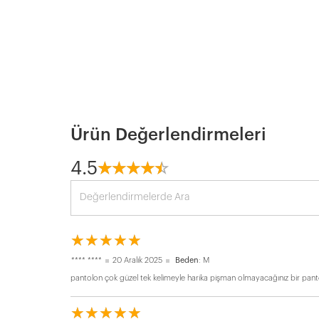
Ürün Değerlendirmeleri
4.5
☆
★
☆
★
☆
★
☆
★
☆
★
☆
★
☆
★
☆
★
☆
★
☆
★
**** ****
20 Aralık 2025
Beden
: M
pantolon çok güzel tek kelimeyle harika pişman olmayacağınız bir pantolo
☆
★
☆
★
☆
★
☆
★
☆
★