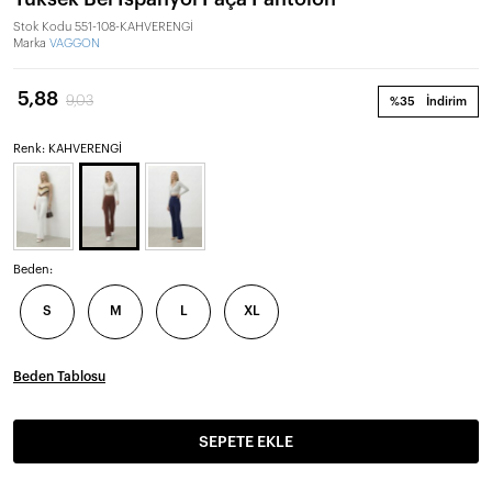
Stok Kodu
551-108-KAHVERENGİ
Marka
VAGGON
5,88
9,03
%35
İndirim
Renk: KAHVERENGİ
Beden:
S
M
L
XL
Beden Tablosu
SEPETE EKLE