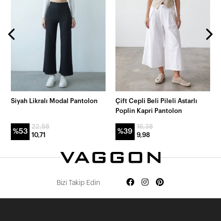
Siyah Likralı Modal Pantolon
Çift Cepli Beli Pileli Astarlı
Poplin Kapri Pantolon
22,58
16,38
%53
%39
10,71
9,98
Bizi Takip Edin