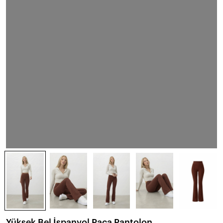
Yüksek Bel İspanyol Paça Pantolon