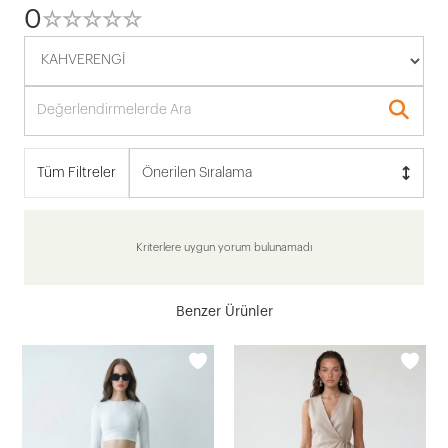
0
☆
★
☆
★
☆
★
☆
★
☆
★
Tüm Filtreler
Önerilen Sıralama
Kriterlere uygun yorum bulunamadı
Benzer Ürünler