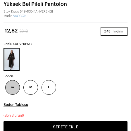
Yüksek Bel Pileli Pantolon
Stok Kodu
549-100-KAHVERENGİ
Marka
VAGGON
12,82
23,12
%45
İndirim
Renk: KAHVERENGİ
Beden:
S
M
L
Beden Tablosu
(
Son 3 ürün!
)
SEPETE EKLE