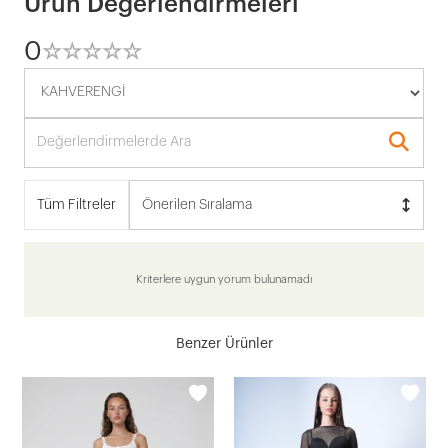
Ürün Değerlendirmeleri
0
☆
★
☆
★
☆
★
☆
★
☆
★
Tüm Filtreler
Önerilen Sıralama
Kriterlere uygun yorum bulunamadı
Benzer Ürünler