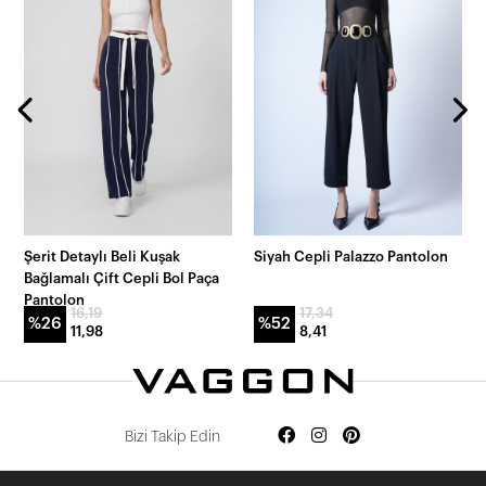
Şerit Detaylı Beli Kuşak
Siyah Cepli Palazzo Pantolon
Bağlamalı Çift Cepli Bol Paça
Pantolon
16,19
17,34
%26
%52
11,98
8,41
Bizi Takip Edin