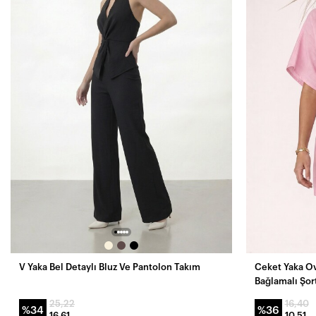
V Yaka Bel Detaylı Bluz Ve Pantolon Takım
Ceket Yaka O
Bağlamalı Şor
25,22
16,40
%34
%36
16,61
10,51