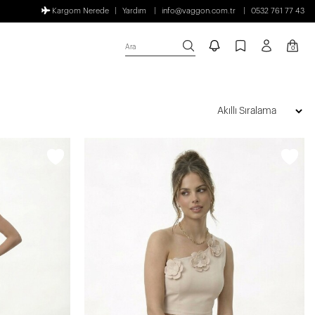
Kargom Nerede
Yardım
info@vaggon.com.tr
0532 761 77 43
Ara
0