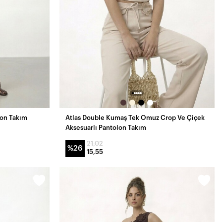
lon Takım
Atlas Double Kumaş Tek Omuz Crop Ve Çiçek
Aksesuarlı Pantolon Takım
21,02
%26
15,55