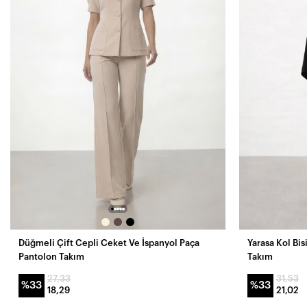
Düğmeli Çift Cepli Ceket Ve İspanyol Paça
Yarasa Kol Bis
Pantolon Takım
Takım
27,33
31,53
%33
%33
18,29
21,02