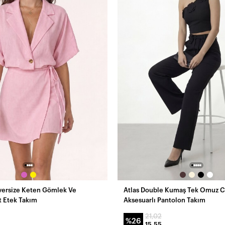
versize Keten Gömlek Ve
Atlas Double Kumaş Tek Omuz C
t Etek Takım
Aksesuarlı Pantolon Takım
21,02
%26
15,55