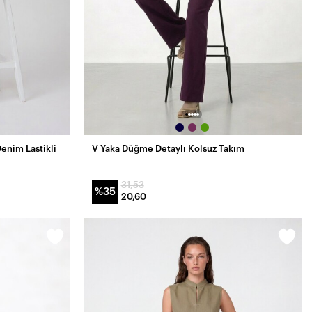
enim Lastikli
V Yaka Düğme Detaylı Kolsuz Takım
31,53
%35
20,60