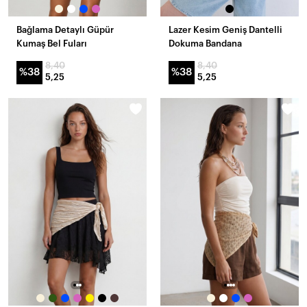
Bağlama Detaylı Güpür
Lazer Kesim Geniş Dantelli
Kumaş Bel Fuları
Dokuma Bandana
8,40
8,40
%38
%38
5,25
5,25