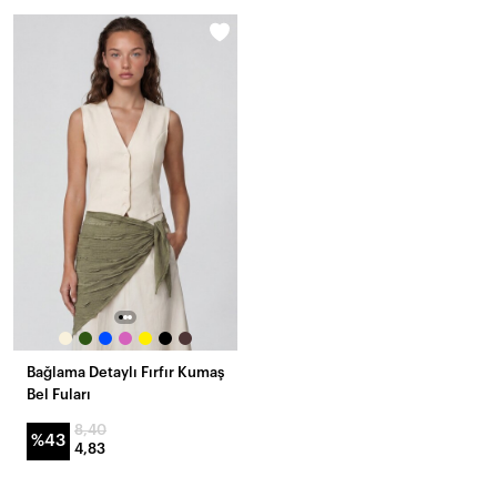
Bağlama Detaylı Fırfır Kumaş
Bel Fuları
8,40
%43
4,83