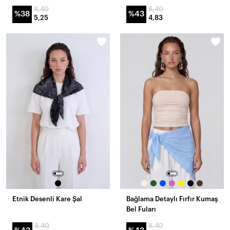
8,40
8,40
%38
%43
5,25
4,83
Etnik Desenli Kare Şal
Bağlama Detaylı Fırfır Kumaş
Bel Fuları
8,40
8,40