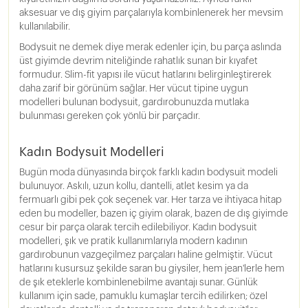
aksesuar ve dış giyim parçalarıyla kombinlenerek her mevsim
kullanılabilir.
Bodysuit ne demek diye merak edenler için, bu parça aslında
üst giyimde devrim niteliğinde rahatlık sunan bir kıyafet
formudur. Slim-fit yapısı ile vücut hatlarını belirginleştirerek
daha zarif bir görünüm sağlar. Her vücut tipine uygun
modelleri bulunan bodysuit, gardırobunuzda mutlaka
bulunması gereken çok yönlü bir parçadır.
Kadın Bodysuit Modelleri
Bugün moda dünyasında birçok farklı kadın bodysuit modeli
bulunuyor. Askılı, uzun kollu, dantelli, atlet kesim ya da
fermuarlı gibi pek çok seçenek var. Her tarza ve ihtiyaca hitap
eden bu modeller, bazen iç giyim olarak, bazen de dış giyimde
cesur bir parça olarak tercih edilebiliyor. Kadın bodysuit
modelleri, şık ve pratik kullanımlarıyla modern kadının
gardırobunun vazgeçilmez parçaları haline gelmiştir. Vücut
hatlarını kusursuz şekilde saran bu giysiler, hem jean'lerle hem
de şık eteklerle kombinlenebilme avantajı sunar. Günlük
kullanım için sade, pamuklu kumaşlar tercih edilirken; özel