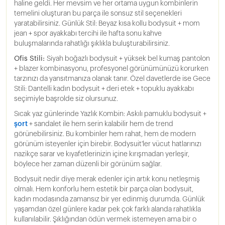
haline geldi. Her mevsim ve her ortama uygun kombinlerin
temelini oluşturan bu parça ile sonsuz stil seçenekleri
yaratabilirsiniz. Günlük Stil: Beyaz kısa kollu bodysuit + mom
jean + spor ayakkabı tercihi ile hafta sonu kahve
buluşmalarında rahatlığı şıklıkla buluşturabilirsiniz.
Ofis Stili:
Siyah boğazlı bodysuit + yüksek bel kumaş pantolon
+ blazer kombinasyonu, profesyonel görünümünüzü korurken
tarzınızı da yansıtmanıza olanak tanır. Özel davetlerde ise Gece
Stili: Dantelli kadın bodysuit + deri etek + topuklu ayakkabı
seçimiyle başrolde siz olursunuz.
Sıcak yaz günlerinde Yazlık Kombin: Askılı pamuklu bodysuit +
şort
+ sandalet ile hem serin kalabilir hem de trend
görünebilirsiniz. Bu kombinler hem rahat, hem de modern
görünüm isteyenler için birebir. Bodysuit'ler vücut hatlarınızı
nazikçe sarar ve kıyafetlerinizin içine kırışmadan yerleşir,
böylece her zaman düzenli bir görünüm sağlar.
Bodysuit nedir diye merak edenler için artık konu netleşmiş
olmalı. Hem konforlu hem estetik bir parça olan bodysuit,
kadın modasında zamansız bir yer edinmiş durumda. Günlük
yaşamdan özel günlere kadar pek çok farklı alanda rahatlıkla
kullanılabilir. Şıklığından ödün vermek istemeyen ama bir o