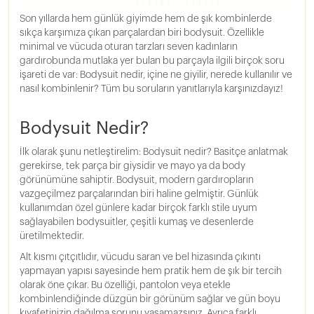
Son yıllarda hem günlük giyimde hem de şık kombinlerde
sıkça karşımıza çıkan parçalardan biri bodysuit. Özellikle
minimal ve vücuda oturan tarzları seven kadınların
gardırobunda mutlaka yer bulan bu parçayla ilgili birçok soru
işareti de var: Bodysuit nedir, içine ne giyilir, nerede kullanılır ve
nasıl kombinlenir? Tüm bu soruların yanıtlarıyla karşınızdayız!
Bodysuit Nedir?
İlk olarak şunu netleştirelim: Bodysuit nedir? Basitçe anlatmak
gerekirse, tek parça bir giysidir ve mayo ya da body
görünümüne sahiptir. Bodysuit, modern gardıropların
vazgeçilmez parçalarından biri haline gelmiştir. Günlük
kullanımdan özel günlere kadar birçok farklı stile uyum
sağlayabilen bodysuitler, çeşitli kumaş ve desenlerde
üretilmektedir.
Alt kısmı çıtçıtlıdır, vücudu saran ve bel hizasında çıkıntı
yapmayan yapısı sayesinde hem pratik hem de şık bir tercih
olarak öne çıkar. Bu özelliği, pantolon veya etekle
kombinlendiğinde düzgün bir görünüm sağlar ve gün boyu
kıyafetinizin dağılma sorunu yaşamazsınız. Ayrıca farklı