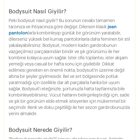
Bodysuit Nasıl Giyilir?
Peki bodysuit nasıl giyilir? Bu sorunun cevabı tamamen
tarzınıza ve ihtiyacınıza göre değişir. Dilersen klasik
jean
pantolon
larla kombinleyip günlük bir görünüm yaratabilir,
dilerseniz yüksek bel kumaş pantolonlarla daha feminen bir stil
yakalayabilirsiniz. Bodysuit, modern kadın gardırobunun
vazgeçilmez parçalarından biridir ve şık görünümü ile her
kombine kolayca uyum sağlar. İster ofis toplantısı, ister akşam
yemeği veya casual bir hafta sonu için giyilebilir. Dikkat
edilmesi gereken en önemli nokta, bodysuit'in üzerine değil
altına bir şeyler giyilmesidir. Bel ve sırt bölgesinde potluk
yaratmadığı için özellikle dar alt parçalarla harika bir uyum
sağlar. Bodysuit'i eteğinizle, şortunuzla hatta taytlarınızla bile
kombinleyebilirsiniz. Vücut hatlarını belirginleştirdiği için, sade
ve şık bir görünüm elde etmek isteyenler için mükemmel bir
seçimdir. Renk ve doku çeşitliliği ile her sezon gardırobunuzda
yerini almalıdır.
Bodysuit Nerede Giyilir?