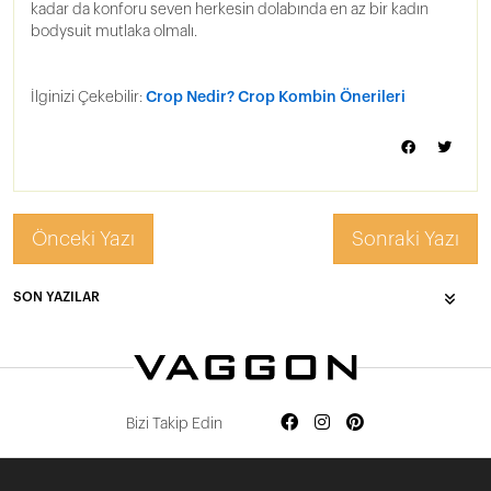
kadar da konforu seven herkesin dolabında en az bir kadın
bodysuit mutlaka olmalı.
İlginizi Çekebilir:
Crop Nedir? Crop Kombin Önerileri
Önceki Yazı
Sonraki Yazı
SON YAZILAR
Bizi Takip Edin