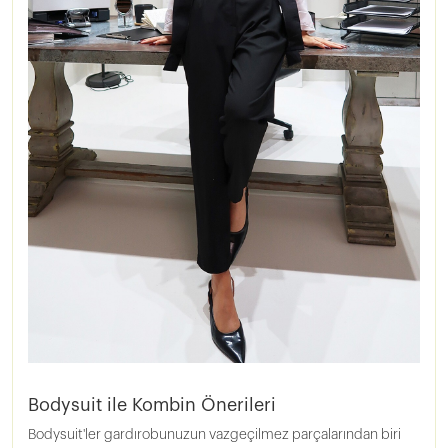
Bodysuit ile Kombin Önerileri
Bodysuit'ler gardırobunuzun vazgeçilmez parçalarından biri