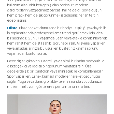
"Bodysuit nerede giyilir?" sorusu da sıkça soruluyor. Aslında
kullanım alanı oldukça geniş olan bodysuit, modern
gardıropların vazgeçilmez parçası haline geldi. Şöyle düşün:
hem pratik hem de şık görünmek istediğiniz her an tercih
edebilirsiniz.
Ofiste
:
Blazer ceket altına sade bir bodysuit şıklığı yakalayabilir.
İş toplantılarında profesyonel ama trend görünmek için ideal
bir seçimdir. Günlük yaşamda: Jean veya etekle kombinleyerek
hem rahat hem de stil sahibi görünebilirsin. Alışveriş yaparken
veya arkadaşlarınızla buluşurken kıyafetiniz kayma sorunu
yaşamadan konfor sunar.
Gece dışarı çıkarken: Dantelli ya da simli bir kadın bodysuit ile
dikkat çekici ve iddialı bir görünüm yaratabilirsin. Özel
gecelerde şık bir pantolon veya mini etek ile kombinlenebilir.
Spor yaparken: Esnek kumaşlı modeller hareket özgürlüğü
sağlar. Yoga veya dans gibi aktiviteler sırasında vücudunuza
mükemmel uyum göstererek performansınızı artırır.