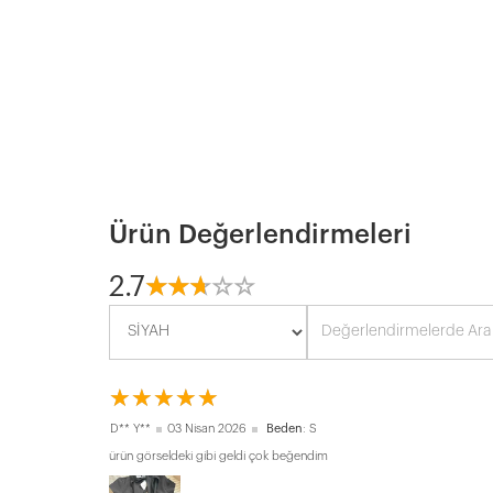
Ürün Değerlendirmeleri
2.7
☆
★
☆
★
☆
★
☆
★
☆
★
☆
★
☆
★
☆
★
☆
★
☆
★
D** Y**
03 Nisan 2026
Beden
: S
ürün görseldeki gibi geldi çok beğendim