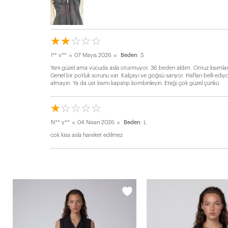
☆
★
☆
★
☆
★
☆
★
☆
★
i** v**
07 Mayıs 2026
Beden
: S
Yani güzel ama vücuda asla oturmuyor. 36 beden aldım. Omuz kısımları
Genel bir potluk sorunu var. Kalçayı ve göğsü sarıyor. Hafları belli edi
almayın. Ya da üst kısmı kapatıp kombinleyin. Eteği çok güzel çünkü
☆
★
☆
★
☆
★
☆
★
☆
★
N** y**
04 Nisan 2026
Beden
: L
cok kisa asla hareket edilmez