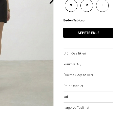
S
M
L
Beden Tablosu
SEPETE EKLE
Ürün Özellikleri
Yorumlar
(0)
Ödeme Seçenekleri
Ürün Önerileri
İade
Kargo ve Teslimat