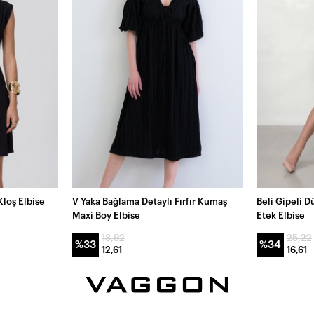
Kloş Elbise
V Yaka Bağlama Detaylı Fırfır Kumaş
Beli Gipeli 
Maxi Boy Elbise
Etek Elbise
18,92
25,22
%33
%34
12,61
16,61