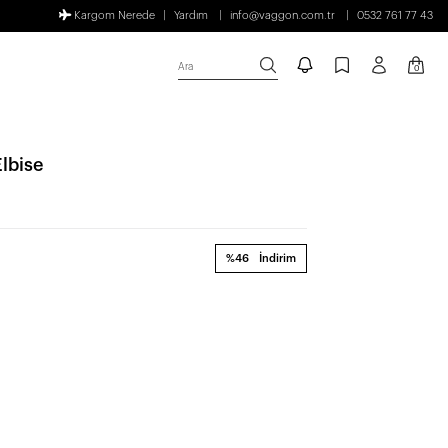
Kargom Nerede
Yardım
info@vaggon.com.tr
0532 761 77 43
Ara
0
lbise
%46
İndirim