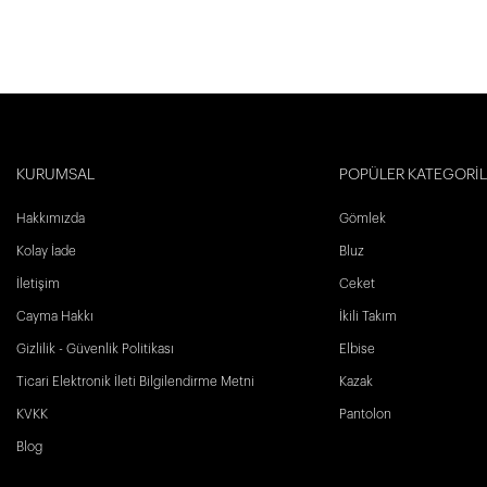
KURUMSAL
POPÜLER KATEGORİ
Hakkımızda
Gömlek
Kolay İade
Bluz
İletişim
Ceket
Cayma Hakkı
İkili Takım
Gizlilik - Güvenlik Politikası
Elbise
Ticari Elektronik İleti Bilgilendirme Metni
Kazak
KVKK
Pantolon
Blog