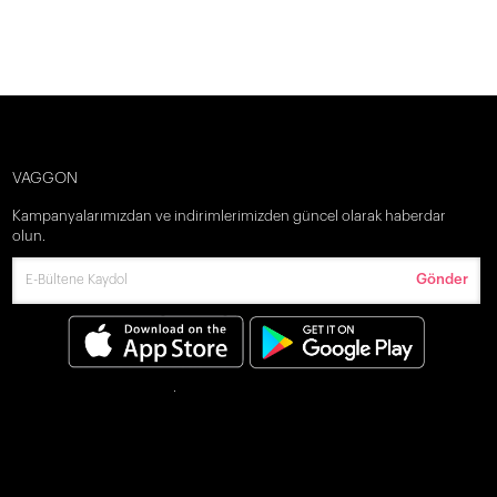
VAGGON
Kampanyalarımızdan ve indirimlerimizden güncel olarak haberdar
olun.
Gönder