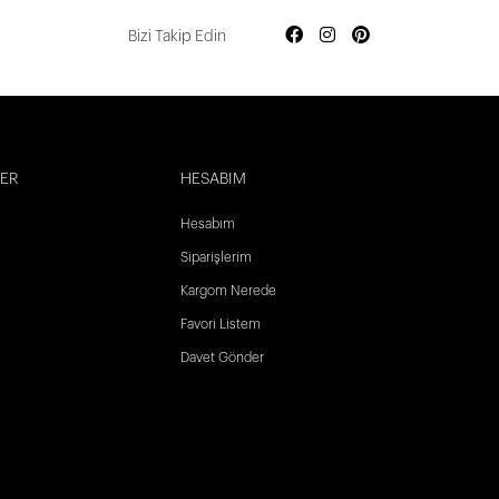
Bizi Takip Edin
LER
HESABIM
Hesabım
Siparişlerim
Kargom Nerede
Favori Listem
Davet Gönder