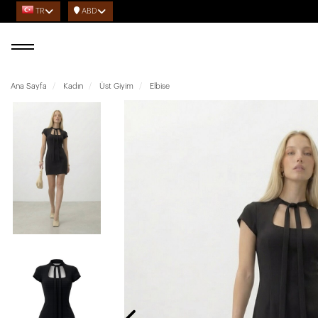
TR
ABD
Ana Sayfa
Kadın
Üst Giyim
Elbise