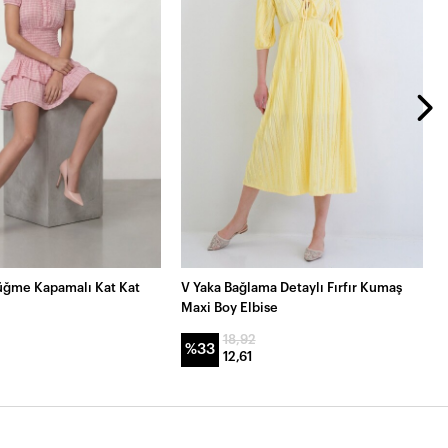
Düğme Kapamalı Kat Kat
V Yaka Bağlama Detaylı Fırfır Kumaş
Maxi Boy Elbise
18,92
%33
12,61