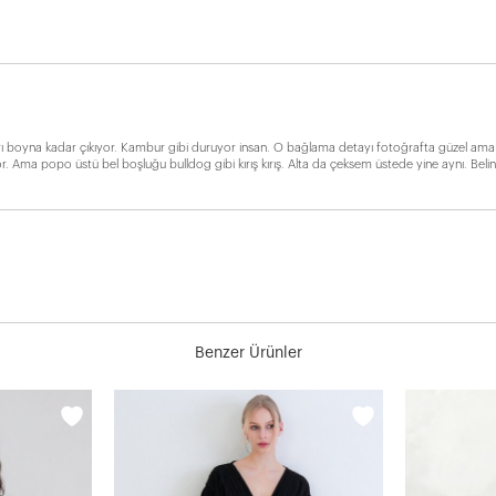
 boyna kadar çıkıyor. Kambur gibi duruyor insan. O bağlama detayı fotoğrafta güzel ama ge
yor. Ama popo üstü bel boşluğu bulldog gibi kırış kırış. Alta da çeksem üstede yine aynı. Be
Benzer Ürünler