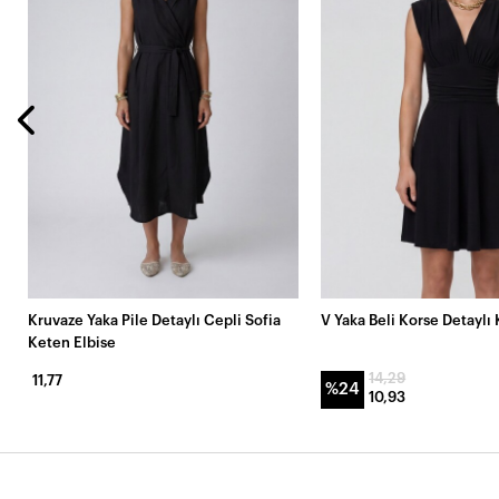
Kruvaze Yaka Pile Detaylı Cepli Sofia
V Yaka Beli Korse Detaylı 
Keten Elbise
14,29
11,77
%24
10,93