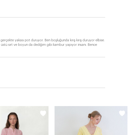
rçekte yakası pot duruyor. Ben boşluğunda kırış kırış duruyor elbise.
lin üstü sırt ve boyun da dediğim gibi kambur yapıyor insanı. Bence