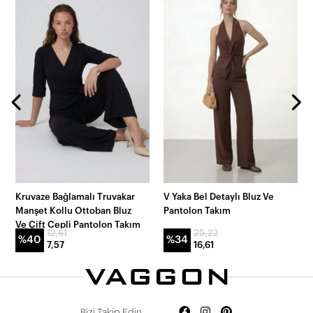
Kruvaze Bağlamalı Truvakar
V Yaka Bel Detaylı Bluz Ve
Manşet Kollu Ottoban Bluz
Pantolon Takım
Ve Çift Cepli Pantolon Takım
12,61
25,22
%40
%34
7,57
16,61
Bizi Takip Edin