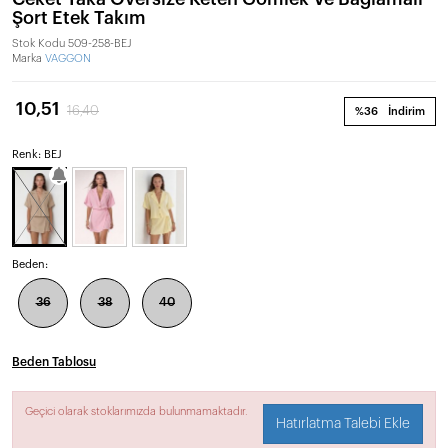
Şort Etek Takım
Stok Kodu
509-258-BEJ
Marka
VAGGON
10,51
16,40
%36
İndirim
Renk: BEJ
Beden:
36
38
40
Beden Tablosu
Geçici olarak stoklarımızda bulunmamaktadır.
Hatırlatma Talebi Ekle