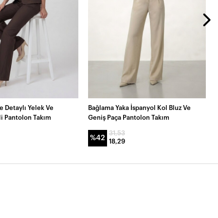
 Detaylı Yelek Ve
Bağlama Yaka İspanyol Kol Bluz Ve
li Pantolon Takım
Geniş Paça Pantolon Takım
31,53
%42
18,29