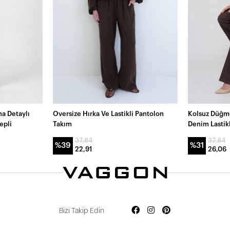
a Detaylı
Oversize Hırka Ve Lastikli Pantolon
Kolsuz Düğme
Cepli
Takım
Denim Lastik
37,84
37,84
%39
%31
22,91
26,06
Bizi Takip Edin