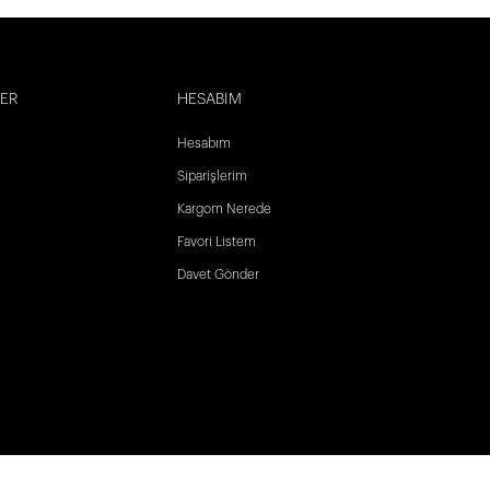
LER
HESABIM
Hesabım
Siparişlerim
Kargom Nerede
Favori Listem
Davet Gönder