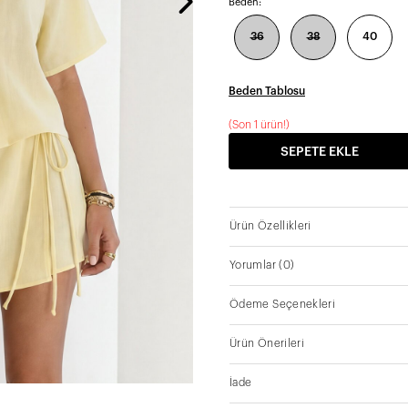
Beden:
36
38
40
Beden Tablosu
(
Son 1 ürün!
)
SEPETE EKLE
Ürün Özellikleri
Yorumlar
(0)
Ödeme Seçenekleri
Ürün Önerileri
İade