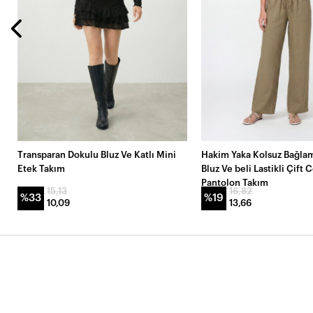
Transparan Dokulu Bluz Ve Katlı Mini
Hakim Yaka Kolsuz Bağlam
Etek Takım
Bluz Ve beli Lastikli Çift 
Pantolon Takım
15,13
16,82
%33
%19
10,09
13,66