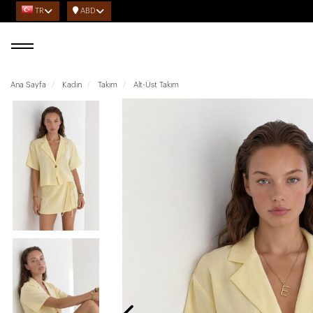
TR
ABD
Ana Sayfa
Kadın
Takım
Alt-Üst Takım