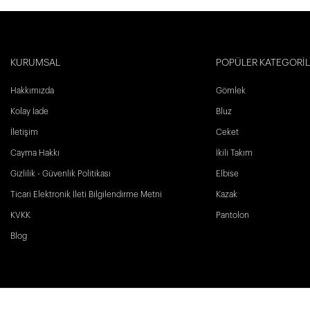
KURUMSAL
POPÜLER KATEGORİ
Hakkımızda
Gömlek
Kolay İade
Bluz
İletişim
Ceket
Cayma Hakkı
İkili Takım
Gizlilik - Güvenlik Politikası
Elbise
Ticari Elektronik İleti Bilgilendirme Metni
Kazak
KVKK
Pantolon
Blog