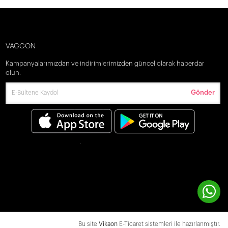
VAGGON
Kampanyalarımızdan ve indirimlerimizden güncel olarak haberdar
olun.
Gönder
Bu site
Vikaon
E-Ticaret sistemleri ile hazırlanmıştır.