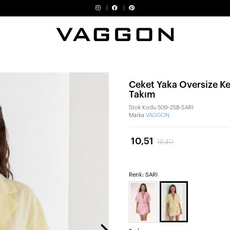
Ceket Yaka Oversize K
Takım
Stok Kodu
509-258-SARI
Marka
VAGGON
10,51
16,40
Renk: SARI