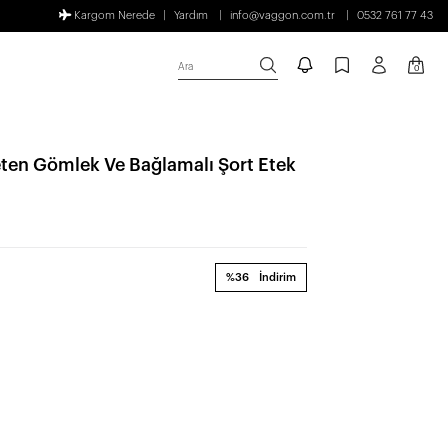
Kargom Nerede
Yardım
info@vaggon.com.tr
0532 761 77 43
Ara
0
eten Gömlek Ve Bağlamalı Şort Etek
%36
İndirim