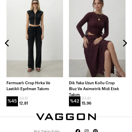
Fermuarlı Crop Hırka Ve
Dik Yaka Uzun Kollu Crop
Lastikli Eşofman Takımı
Bluz Ve Asimetrik Midi Etek
Takım
23,11
27,31
%45
%42
12,81
15,96
Bizi Takip Edin