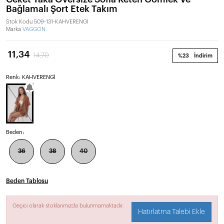
Bağlamalı Şort Etek Takım
Stok Kodu
509-131-KAHVERENGİ
Marka
VAGGON
11,34
14,70
%23
İndirim
Renk: KAHVERENGİ
Beden:
36
38
40
Beden Tablosu
Geçici olarak stoklarımızda bulunmamaktadır.
Hatırlatma Talebi Ekle