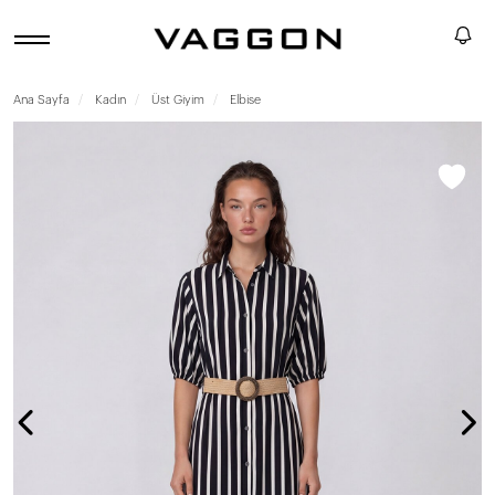
Ana Sayfa
Kadın
Üst Giyim
Elbise