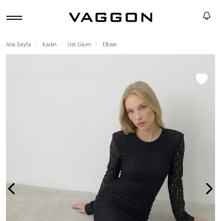
Ana Sayfa
Kadın
Üst Giyim
Elbise