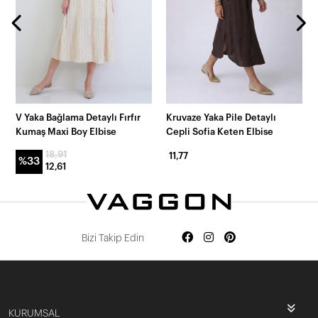
V Yaka Bağlama Detaylı Fırfır
Kruvaze Yaka Pile Detaylı
Kumaş Maxi Boy Elbise
Cepli Sofia Keten Elbise
18,91
11,77
%33
12,61
Bizi Takip Edin
KURUMSAL