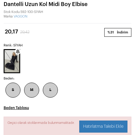
Dantelli Uzun Kol Midi Boy Elbise
Stok Kodu
592-100-SİYAH
Marka
VAGGON
20,17
29,42
%31
İndirim
Renk: SİYAH
Beden:
S
M
L
Beden Tablosu
Geçici olarak stoklarımızda bulunmamaktadır.
Hatırlatma Talebi Ekle