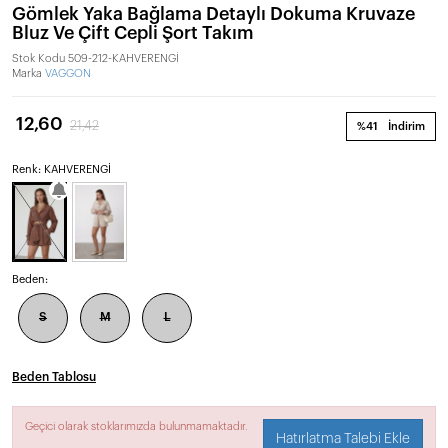
Gömlek Yaka Bağlama Detaylı Dokuma Kruvaze
Bluz Ve Çift Cepli Şort Takım
Stok Kodu
509-212-KAHVERENGİ
Marka
VAGGON
12,60
21,42
%41
İndirim
Renk: KAHVERENGİ
Beden:
S
M
L
Beden Tablosu
Geçici olarak stoklarımızda bulunmamaktadır.
Hatırlatma Talebi Ekle