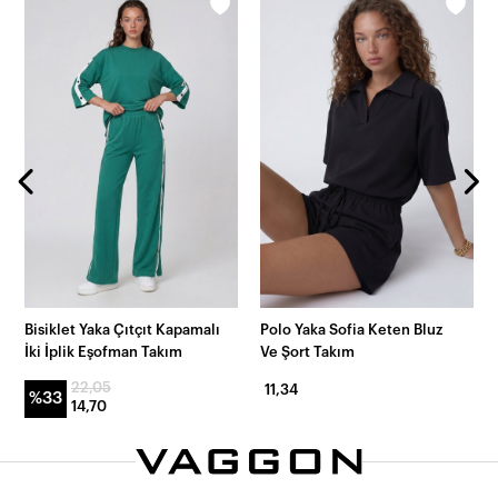
Bisiklet Yaka Çıtçıt Kapamalı
Polo Yaka Sofia Keten Bluz
İki İplik Eşofman Takım
Ve Şort Takım
22,05
11,34
%33
14,70