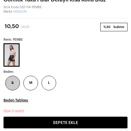
Stok Kodu
532-114-PEMBE
Marka
VAGGON
10,50
14,91
%30
İndirim
Renk: PEMBE
Beden:
S
M
L
Beden Tablosu
(
Son 3 ürün!
)
SEPETE EKLE