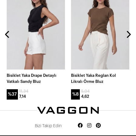
Bisiklet Yaka Drape Detaylı
Bisiklet Yaka Reglan Kol
Vatkalı Sandy Bluz
Likralı Örme Bluz
11,34
5,04
%37
%8
7,14
4,62
Bizi Takip Edin