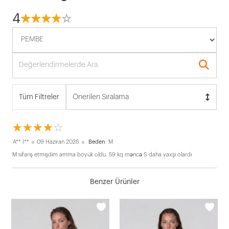
4
☆
★
☆
★
☆
★
☆
★
☆
★
Tüm Filtreler
Önerilen Sıralama
☆
★
☆
★
☆
★
☆
★
☆
★
A** İ**
09 Haziran 2026
Beden
: M
M sifariş etmişdim amma böyük oldu. 59 kq məncə S daha yaxşı olardı
Benzer Ürünler