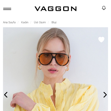
Ana Sayfa
Kadın
Üst Giyim
Bluz