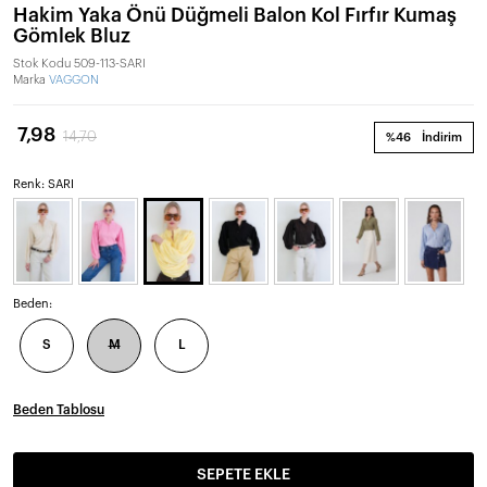
Hakim Yaka Önü Düğmeli Balon Kol Fırfır Kumaş
Gömlek Bluz
Stok Kodu
509-113-SARI
Marka
VAGGON
7,98
14,70
%46
İndirim
Renk: SARI
Beden:
S
M
L
Beden Tablosu
SEPETE EKLE