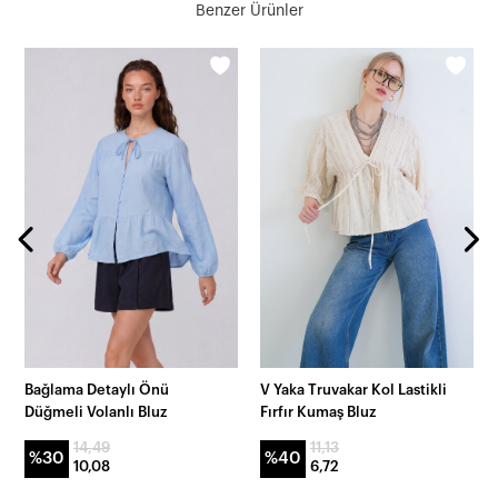
Benzer Ürünler
Bağlama Detaylı Önü
V Yaka Truvakar Kol Lastikli
Düğmeli Volanlı Bluz
Fırfır Kumaş Bluz
14,49
11,13
%30
%40
10,08
6,72