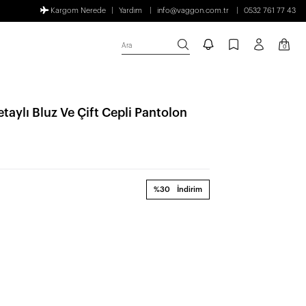
Kargom Nerede
Yardım
info@vaggon.com.tr
0532 761 77 43
Ara
0
aylı Bluz Ve Çift Cepli Pantolon
%30
İndirim