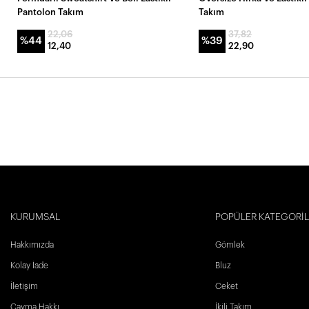
Pantolon Takım
Takım
22,06
37,82
%44
%39
12,40
22,90
KURUMSAL
POPÜLER KATEGORİ
Hakkımızda
Gömlek
Kolay İade
Bluz
İletişim
Ceket
Cayma Hakkı
İkili Takım