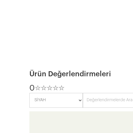
Ürün Değerlendirmeleri
0
☆
★
☆
★
☆
★
☆
★
☆
★