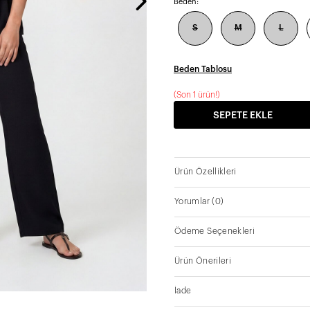
Beden:
S
M
L
Beden Tablosu
(
Son 1 ürün!
)
SEPETE EKLE
Ürün Özellikleri
Yorumlar
(0)
Ödeme Seçenekleri
Ürün Önerileri
İade