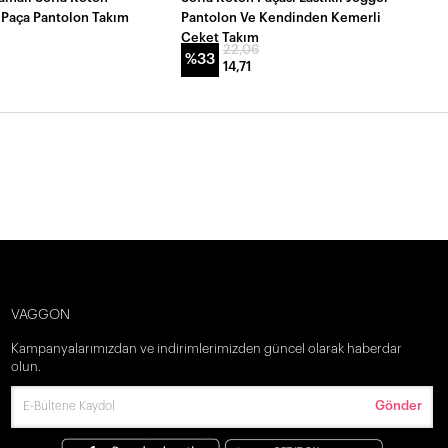
 Paça Pantolon Takım
Pantolon Ve Kendinden Kemerli
Ceket Takım
22,06
%33
14,71
VAGGON
Kampanyalarımızdan ve indirimlerimizden güncel olarak haberdar
olun.
Gönder