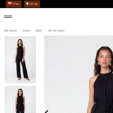
TR
ABD
Ana Sayfa
Kadın
Takım
Alt-Üst Takım