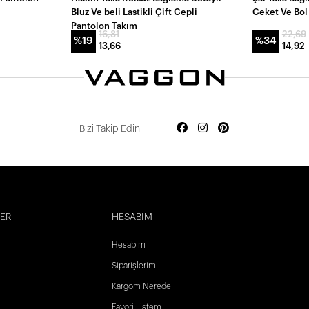
Bluz Ve beli Lastikli Çift Cepli
Ceket Ve Bol
Pantolon Takım
16,81
22,69
%19
%34
13,66
14,92
Bizi Takip Edin
LER
HESABIM
Hesabım
Siparişlerim
Kargom Nerede
Favori Listem