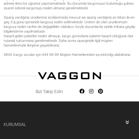
adrese ikinci bir uğrama yapmamaktadır. Bu durumda kargonuzun bulunduğu şubeyi
ziyaret ederek kargonuzu teslim almanız gerekmektedir.
Sipariş verdiğiniz ürünlerimiz stoklarımızda mevcut ise sipariş verdiğiniz an itibari ile en
geç 3 iş günü içerisinde kargoya teslim edilmektedir. Üretim de olan ürünlerimizin
kargoya teslim tarihin de değişiklikler olabiliyor böyle durumlarda sizinle irtibata geçilip
bilgilendirme yapılmaktadır.
Hasarlı gelen paketleri teslim almayıp, kargo görevlisine paketin hasarlı olduğuna dair
tutanak tutturmanız gerekmektedir. Daha sonra siparişinizle ilgili müşteri
hizmetlerimizle iletişime geçebilirsiniz.
ARAS Kargo soruları için 444 99 99 Müşteri Hizmetlerinden ayrıntılı bilgi alabilirsiniz.
Bizi Takip Edin
KURUMSAL