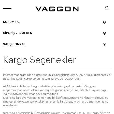
KURUMSAL
SIPARIŞ VERMEDEN
SATIŞ SONRASI
Kargo Seçenekleri
İnternet mağazamızdan oluşturduğunuz siparişleriniz, size ARAS KARGO güvencesiyle
ulaştırılmaktadır. Kargo ücretimiz tüm Türkiye'ye 100.00 TL’dir.
ARAS haricinde başka kargo şirketi ile gönderim yapılmamaktadır.Vaggon
mağazamızdan online olarak yapmış olduğunuz siparişleriniz, İstanbul Bayrampaşa
'da bulunan depomuzdan sevk edilmektedir.
Siparişiniz kargoya verildiği zaman size bir konfirmasyon sms yönlendirmekteyiz. Bu
sms içerisinde yazan kargo takip numarası ile kargonuzu Aras Kargo üzerinden takip
edebilirsiniz.
Siparişiniz adresinizde bulunmadığınız için size ulaştırılamadıysa, ARAS Kargo belirtilen