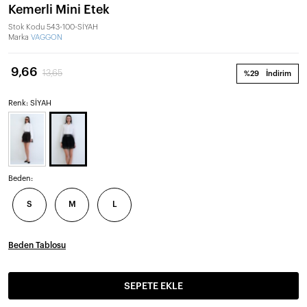
Kemerli Mini Etek
Stok Kodu
543-100-SİYAH
Marka
VAGGON
9,66
13,65
%29
İndirim
Renk: SİYAH
Beden:
S
M
L
Beden Tablosu
SEPETE EKLE