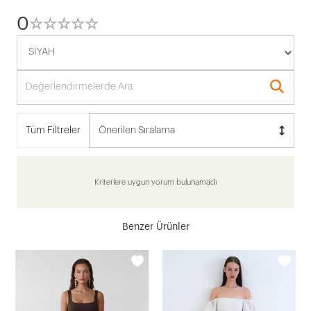
0
☆
★
☆
★
☆
★
☆
★
☆
★
Tüm Filtreler
Önerilen Sıralama
Kriterlere uygun yorum bulunamadı
Benzer Ürünler