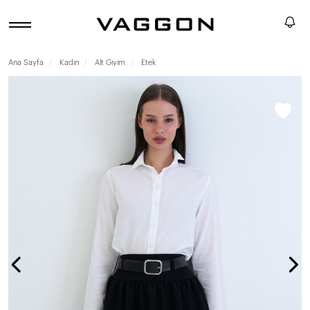
Ana Sayfa
Kadın
Alt Giyim
Etek