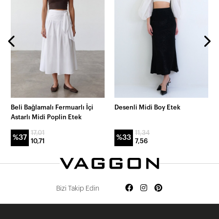
Beli Bağlamalı Fermuarlı İçi
Desenli Midi Boy Etek
Astarlı Midi Poplin Etek
17,01
11,34
%37
%33
10,71
7,56
Bizi Takip Edin