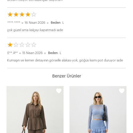
☆
★
☆
★
☆
★
☆
★
☆
★
**** ****
16 Nisan 2026
Beden
: L
çok güzel ama kalçayı kapatmadı iade
☆
★
☆
★
☆
★
☆
★
☆
★
E** A**
15 Nisan 2026
Beden
: L
Kumaşın ve kemer detayının görselle alakası yok, göğüs kısmı pot duruyor iade
Benzer Ürünler