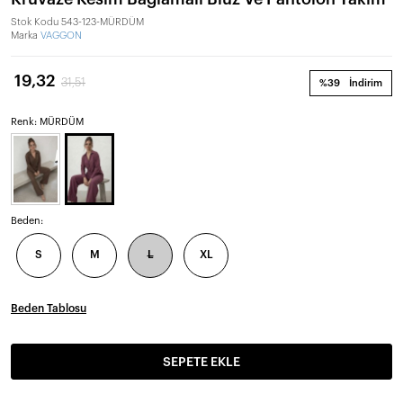
Stok Kodu
543-123-MÜRDÜM
Marka
VAGGON
19,32
31,51
%39
İndirim
Renk: MÜRDÜM
Beden:
S
M
L
XL
Beden Tablosu
SEPETE EKLE