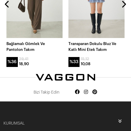
Bağlamalı Gömlek Ve
Transparan Dokulu Bluz Ve
Pantolon Takım
Katlı Mini Etek Takım
29,41
15,12
%36
%33
18,90
10,08
Bizi Takip Edin
KURUMSAL