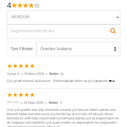
4
☆
★
☆
★
☆
★
☆
★
☆
★
Tüm Filtreler
Önerilen Sıralama
☆
★
☆
★
☆
★
☆
★
☆
★
Xumar A.
18 Mayıs 2026
Beden
: XL
Çox gözəl material və kostyum . Endirimdəykən aldım və çox bəyəndim ❤️🙏
☆
★
☆
★
☆
★
☆
★
☆
★
**** ****
28 Nisan 2026
Beden
: S
Ürün çok güzeldi iade edip etmemek arasında çok kararsız kaldım aslında ama
kemerle takılan kısımdan sonra önü bende bşr tık bol oldu 49 kiloyum kemer
kısmında bir delik fazla olsaydı belki bol kalmazdı aslında çok da beğenmiştim bir
de mağazayı yeni keşfettim çok güzel ürünleri var alışverişlerim bu mağazadan
devam ediyor bol kazançlar diliyorum