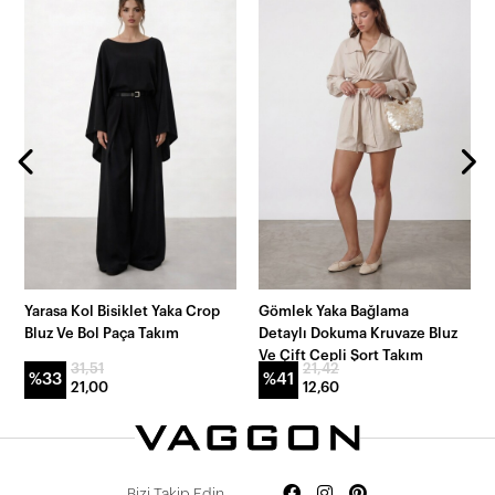
Yarasa Kol Bisiklet Yaka Crop
Gömlek Yaka Bağlama
Bluz Ve Bol Paça Takım
Detaylı Dokuma Kruvaze Bluz
Ve Çift Cepli Şort Takım
31,51
21,42
%33
%41
21,00
12,60
Bizi Takip Edin