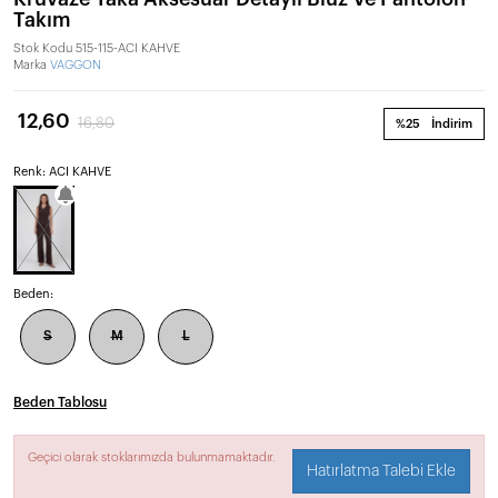
Takım
Stok Kodu
515-115-ACI KAHVE
Marka
VAGGON
12,60
16,80
%25
İndirim
Renk: ACI KAHVE
Beden:
S
M
L
Beden Tablosu
Geçici olarak stoklarımızda bulunmamaktadır.
Hatırlatma Talebi Ekle