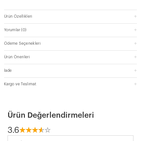
Ürün Özellikleri
Yorumlar
(0)
Ödeme Seçenekleri
Ürün Önerileri
İade
Kargo ve Teslimat
Ürün Değerlendirmeleri
3.6
☆
★
☆
★
☆
★
☆
★
☆
★