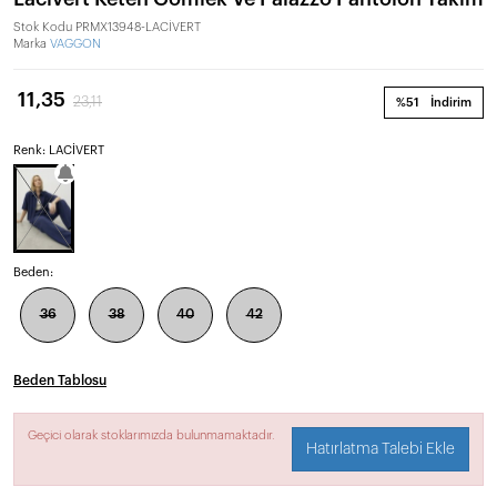
Stok Kodu
PRMX13948-LACİVERT
Marka
VAGGON
11,35
23,11
%51
İndirim
Renk: LACİVERT
Beden:
36
38
40
42
Beden Tablosu
Geçici olarak stoklarımızda bulunmamaktadır.
Hatırlatma Talebi Ekle