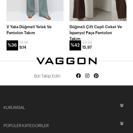
V Yaka Düğmeli Yelek Ve
Düğmeli Çift Cepli Ceket Ve
Pantolon Takım
İspanyol Paça Pantolon
Takım
14,18
27,32
%36
%42
9,14
15,97
Bizi Takip Edin
KURUMSAL
POPÜLER KATEGORİLER