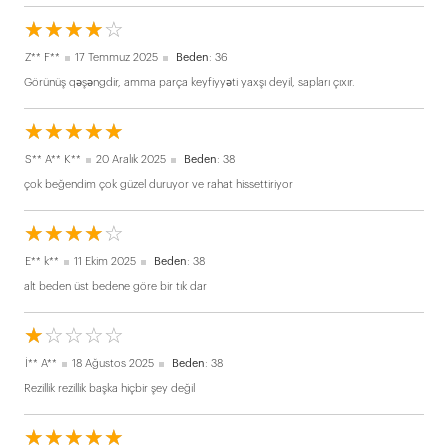
☆
★
☆
★
☆
★
☆
★
☆
★
Z** F**
17 Temmuz 2025
Beden
: 36
Görünüş qəşəngdir, amma parça keyfiyyəti yaxşı deyil, sapları çıxır.
☆
★
☆
★
☆
★
☆
★
☆
★
S** A** K**
20 Aralık 2025
Beden
: 38
çok beğendim çok güzel duruyor ve rahat hissettiriyor
☆
★
☆
★
☆
★
☆
★
☆
★
E** k**
11 Ekim 2025
Beden
: 38
alt beden üst bedene göre bir tık dar
☆
★
☆
★
☆
★
☆
★
☆
★
İ** A**
18 Ağustos 2025
Beden
: 38
Rezillik rezillik başka hiçbir şey değil
☆
★
☆
★
☆
★
☆
★
☆
★