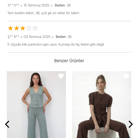
S** S**
15 Temmuz 2025
Beden
: 38
Tam beden aldım, 38, çok şık ve rahat bir takım…
☆
★
☆
★
☆
★
☆
★
☆
★
Ş** R**
03 Temmuz 2025
Beden
: 36
S ölçüde bile pantolon aşırı uzun. Kumaşı da hiç keten gibi değil
Benzer Ürünler