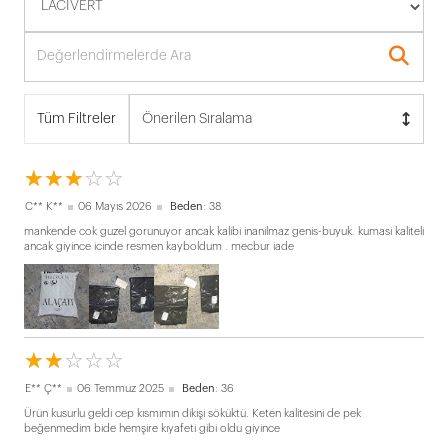
Tüm Filtreler
Önerilen Sıralama
☆
★
☆
★
☆
★
☆
★
☆
★
C** K**
06 Mayıs 2026
Beden
: 38
mankende cok guzel gorunuyor ancak kalibi inanilmaz genis-buyuk. kumasi kaliteli
ancak giyince icinde resmen kayboldum . mecbur iade
☆
★
☆
★
☆
★
☆
★
☆
★
E** Ç**
06 Temmuz 2025
Beden
: 36
Ürün kusurlu geldi cep kısmımın dikişi söküktü. Keten kalitesini de pek
beğenmedim bide hemşire kıyafeti gibi oldu giyince