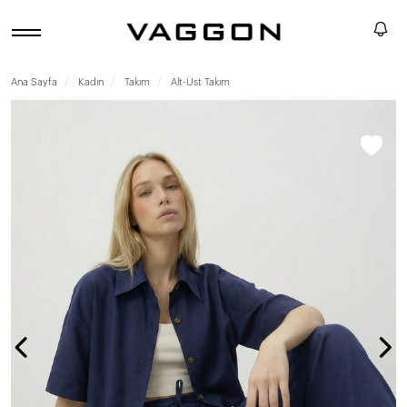
Ana Sayfa
Kadın
Takım
Alt-Üst Takım