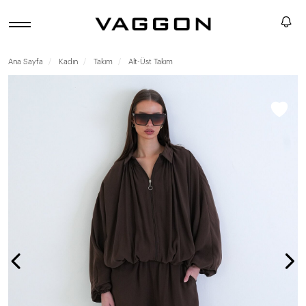
Ana Sayfa
Kadın
Takım
Alt-Üst Takım