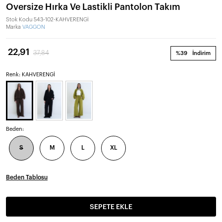
Oversize Hırka Ve Lastikli Pantolon Takım
Stok Kodu
543-102-KAHVERENGİ
Marka
VAGGON
22,91
37,84
%39
İndirim
Renk: KAHVERENGİ
Beden:
S
M
L
XL
Beden Tablosu
SEPETE EKLE