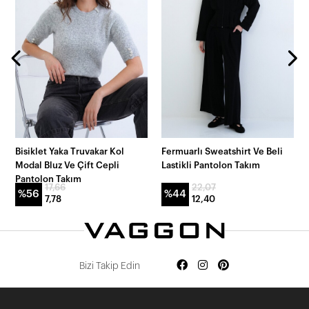
Bisiklet Yaka Truvakar Kol
Fermuarlı Sweatshirt Ve Beli
Modal Bluz Ve Çift Cepli
Lastikli Pantolon Takım
Pantolon Takım
17,66
22,07
%56
%44
7,78
12,40
Bizi Takip Edin