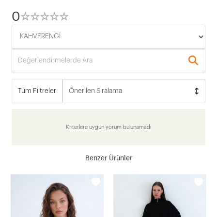
0
☆
★
☆
★
☆
★
☆
★
☆
★
Tüm Filtreler
Önerilen Sıralama
Kriterlere uygun yorum bulunamadı
Benzer Ürünler