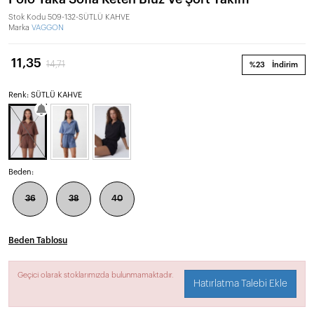
Stok Kodu
509-132-SÜTLÜ KAHVE
Marka
VAGGON
11,35
14,71
%23
İndirim
Renk: SÜTLÜ KAHVE
Beden:
36
38
40
Beden Tablosu
Geçici olarak stoklarımızda bulunmamaktadır.
Hatırlatma Talebi Ekle