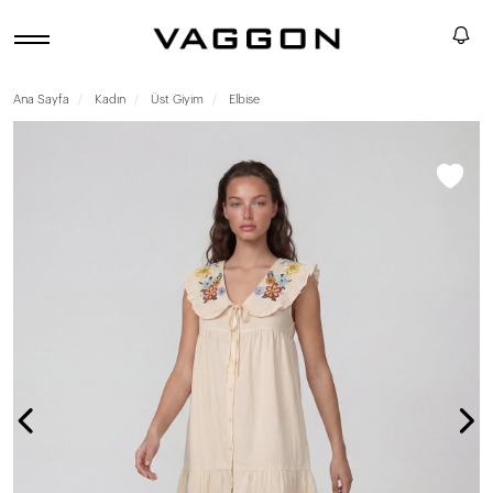
Ana Sayfa
Kadın
Üst Giyim
Elbise