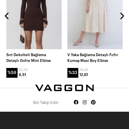
Sırt Dekolteli Bağlama
V Yaka Bağlama Detaylı Fırfır
Detaylı Gofre Mini Elbise
Kumaş Maxi Boy Elbise
15,76
18,91
%59
%33
6,51
12,61
Bizi Takip Edin