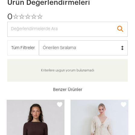
Ürün Değerlendirmeleri
0
☆
★
☆
★
☆
★
☆
★
☆
★
Tüm Filtreler
Önerilen Sıralama
Kriterlere uygun yorum bulunamadı
Benzer Ürünler