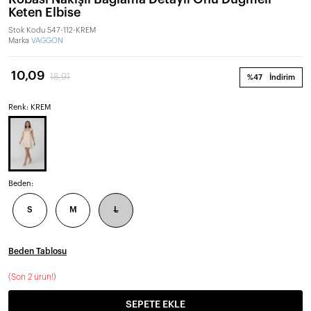
Keten Elbise
Stok Kodu
547-112-KREM
Marka
VAGGON
10,09
18,91
%47
İndirim
Renk: KREM
Beden:
S
M
L
Beden Tablosu
(
Son 2 ürün!
)
SEPETE EKLE