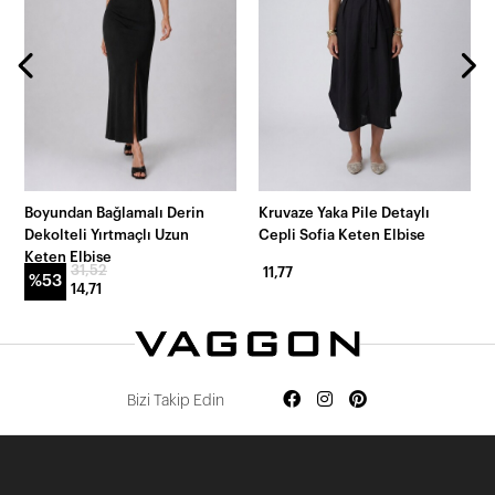
Boyundan Bağlamalı Derin
Kruvaze Yaka Pile Detaylı
Dekolteli Yırtmaçlı Uzun
Cepli Sofia Keten Elbise
Keten Elbise
31,52
11,77
%53
14,71
Bizi Takip Edin