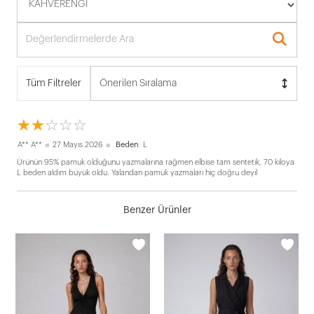
Tüm Filtreler
Önerilen Sıralama
☆
★
☆
★
☆
★
☆
★
☆
★
A** A**
27 Mayıs 2026
Beden
: L
Ürünün 95% pamuk olduğunu yazmalarına rağmen elbise tam sentetik, 70 kiloya
L beden aldım büyük oldu. Yalandan pamuk yazmaları hiç doğru deyil
Benzer Ürünler