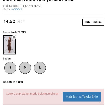
Stok Kodu
511-114-KAHVERENGİ
Marka
VAGGON
14,50
21,22
%32
İndirim
Renk: KAHVERENGİ
Beden:
S
M
L
Beden Tablosu
Geçici olarak stoklarımızda bulunmamaktadır.
Hatırlatma Talebi Ekle