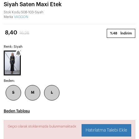
Siyah Saten Maxi Etek
Stok Kodu
508-103-Siyah
Marka
VAGGON
8,40
16,28
%48
İndirim
Renk: Siyah
Beden:
S
M
L
Beden Tablosu
Geçici olarak stoklarımızda bulunmamaktadır.
Hatırlatma Talebi Ekle