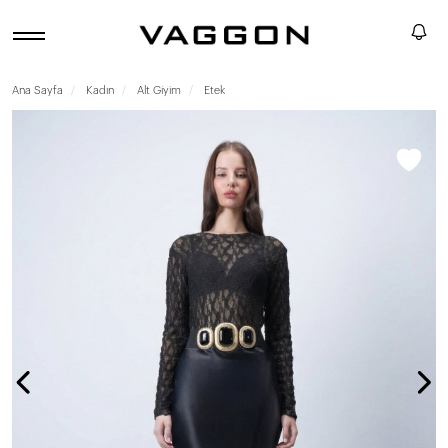
Ana Sayfa
Kadın
Alt Giyim
Etek