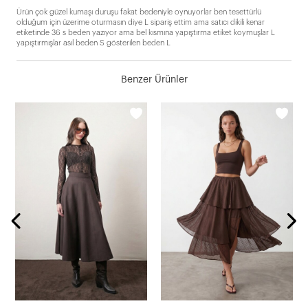
Ürün çok güzel kumaşı duruşu fakat bedeniyle oynuyorlar ben tesettürlü
olduğum için üzerime oturmasın diye L sipariş ettim ama satıcı dikili kenar
etiketinde 36 s beden yazıyor ama bel kısmına yapıştırma etiket koymuşlar L
yapıştırmışlar asıl beden S gösterilen beden L
Benzer Ürünler