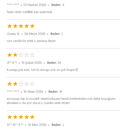
**** ****
01 Haziran 2026
Beden
: S
fazla rahat özellikle yaz aylarında
☆
★
☆
★
☆
★
☆
★
☆
★
Gunay N.
06 Mayıs 2026
Beden
: L
cox yaxshi bir etek o paraya deyer
☆
★
☆
★
☆
★
☆
★
☆
★
A** K**
15 Şubat 2026
Beden
: M
Kumaşı çok ince, tok bi duruşu yok ve çok kırıştııı:(((
☆
★
☆
★
☆
★
☆
★
☆
★
**** ****
16 Nisan 2026
Beden
: M
acccayip dar bi modell ,tesettürlüysen kendi bedeninden cok daha büyüğünü
almalısın o da pot durur,o yüzden iade ettiiim
☆
★
☆
★
☆
★
☆
★
☆
★
S** N** K**
14 Mart 2026
Beden
: L