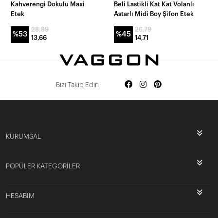
Kahverengi Dokulu Maxi
Beli Lastikli Kat Kat Volanlı
Etek
Astarlı Midi Boy Şifon Etek
28,89
26,79
%53
%45
13,66
14,71
Bizi Takip Edin
KURUMSAL
POPÜLER KATEGORİLER
HESABIM