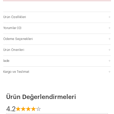
Ürün Özellikleri
Yorumlar
(0)
Ödeme Seçenekleri
Ürün Önerileri
İade
Kargo ve Teslimat
Ürün Değerlendirmeleri
4.2
☆
★
☆
★
☆
★
☆
★
☆
★