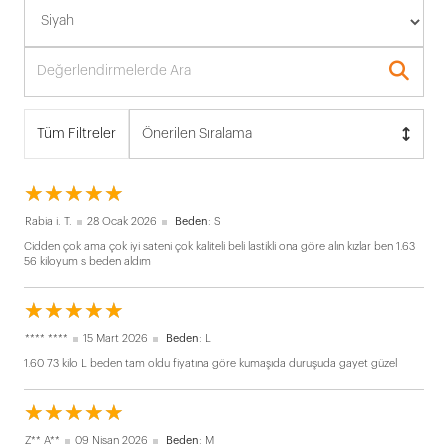
Tüm Filtreler
Önerilen Sıralama
☆
★
☆
★
☆
★
☆
★
☆
★
Rabia i. T.
28 Ocak 2026
Beden
: S
Cidden çok ama çok iyi sateni çok kaliteli beli lastikli ona göre alın kızlar ben 1.63
56 kiloyum s beden aldım
☆
★
☆
★
☆
★
☆
★
☆
★
**** ****
15 Mart 2026
Beden
: L
1.60 73 kilo L beden tam oldu fiyatına göre kumaşıda duruşuda gayet güzel
☆
★
☆
★
☆
★
☆
★
☆
★
Z** A**
09 Nisan 2026
Beden
: M