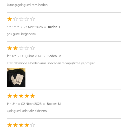
kumaşı çok güzel tam beden
☆
★
☆
★
☆
★
☆
★
☆
★
**** ****
27 Mart 2026
Beden
: L
çok güzel beğendim
☆
★
☆
★
☆
★
☆
★
☆
★
İ** A**
09 Şubat 2026
Beden
: M
Etek dikiminde s beden ama sonradan m yapıştırma yapmışlar
☆
★
☆
★
☆
★
☆
★
☆
★
İ** Ü**
02 Nisan 2026
Beden
: M
Çok güzel kızlar alın aldırınnn
☆
★
☆
★
☆
★
☆
★
☆
★